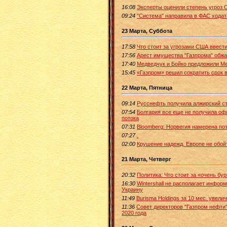
16:08
Эксперты оценили степень угроз 
09:24
"Система" направила в ФАС ходат
23 Марта, Суббота
17:58
Что стоит за угрозами США ввести
17:56
Арест имущества "Газпрома" обж
17:40
Медведчук и Бойко предложили Ме
15:45
«Газпром» решил сократить срок 
22 Марта, Пятница
09:14
Русснефть получила алжирский с
07:54
Болгария все еще не получила оф
потока
07:31
Bloomberg: Норвегия намерена по
07:27
.
02:00
Крушение надежд. Европе не обойт
21 Марта, Четверг
20:32
Политика: Что стоит за «очень б
16:30
Wintershall не располагает инфор
Украину
11:49
Burisma Holdings за 10 мес. увели
11:36
Совет директоров "Газпром нефти
2020 года