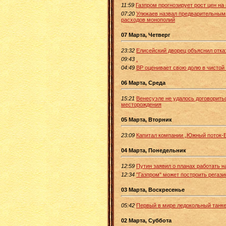
11:59
Газпром прогнозирует рост цен на 
07:20
Улюкаев назвал предварительным
расходов монополий
07 Марта, Четверг
23:32
Елисейский дворец объяснил отка
09:43
.
04:49
ВР оценивает свою долю в чистой 
06 Марта, Среда
15:21
Венесуэле не удалось договориться
месторождения
05 Марта, Вторник
23:09
Капитал компании „Южный поток-Б
04 Марта, Понедельник
12:59
Путин заявил о планах работать н
12:34
"Газпром" может построить рега
03 Марта, Воскресенье
05:42
Первый в мире ледокольный танке
02 Марта, Суббота