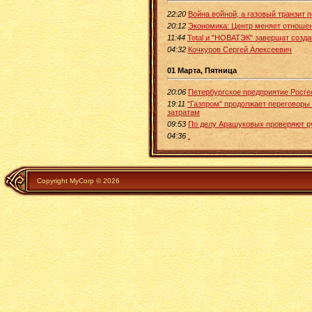
22:20
Война войной, а газовый транзит 
20:12
Экономика: Центр меняет отношен
11:44
Total и "НОВАТЭК" завершат созд
04:32
Кочкуров Сергей Алексеевич
01 Марта, Пятница
20:06
Петербургское предприятие Росгео
19:11
"Газпром" продолжает переговоры
затратам
09:53
По делу Арашуковых проверяют р
04:36
.
Copyright MyCorp © 2026