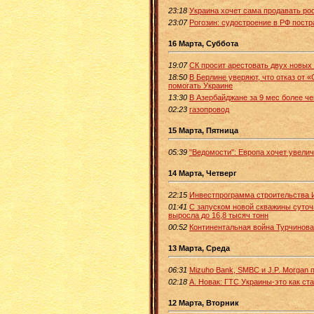
23:18
Украина хочет сама продавать ро
23:07
Рогозин: судостроение в РФ постр
16 Марта, Суббота
19:07
СК просит арестовать двух новых
18:50
В Берлине уверяют, что отказ от 
помогать Украине
13:30
В Азербайджане за 9 мес более ч
02:23
газопровод
15 Марта, Пятница
05:39
"Ведомости": Европа хочет увелич
14 Марта, Четверг
22:15
Инвестпрограмма строительства И
01:41
С запуском новой скважины суто
выросла до 16,8 тысяч тонн
00:52
Континентальная война Турчинова
13 Марта, Среда
06:31
Mizuho Bank, SMBC и J.P. Morgan 
02:18
А. Новак: ГТС Украины-это как ст
12 Марта, Вторник