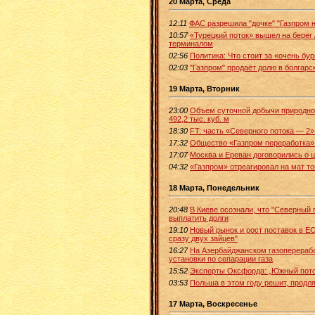
20 Марта, Среда
12:11
ФАС разрешила "дочке" "Газпром 
10:57
«Турецкий поток» вышел на берег
терминалом
02:56
Политика: Что стоит за «очень б
02:03
"Газпром" продаёт долю в болгарс
19 Марта, Вторник
23:00
Объем суточной добычи природного
492,2 тыс. куб. м
18:30
FT: часть «Северного потока — 2
17:32
Общество «Газпром переработка»
17:07
Москва и Ереван договорились о ц
04:32
«Газпром» отреагировал на мат т
18 Марта, Понедельник
20:48
В Киеве осознали, что "Северный
выплатить долги
19:10
Новый рынок и рост поставок в Е
сразу двух зайцев"
16:27
На Азербайджанском газоперераб
установки по сепарации газа
15:52
Эксперты Оксфорда: „Южный поток
03:53
Польша в этом году решит, продля
17 Марта, Воскресенье