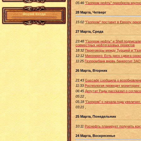
05:46
"Газпром нефть" приобрела крупн
28 Марта, Четверг
Форма входа
15:02
"Газпром" поставит в Европу реко
27 Марта, Среда
23:48
"Газпром нефть" и Shell подписа
совместных нефтегазовых проектов
18:32
Переговоры между Турцией и "Газ
12:12
Минэнерго: Есть риск сдвига срок
11:25
Газпромбанк вновь банкротит ЗАО
26 Марта, Вторник
21:43
Gascade сообщила о возобновлени
11:33
Росгеология проведет мониторинг
06:45
Депутат Рады рассказал о соглас
05:22
.
05:18
"Газпром" с начала года увеличил
03:21
.
25 Марта, Понедельник
10:11
Роснефть планирует получить кон
24 Марта, Воскресенье