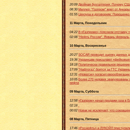
20:09
Двойная бухгалтерия. Почему СШ
08:30
Миллер: "Газпром" ждет от Анкары
01:55
Цензура и договорняк: Порошенко
11 Марта, Понедельник
04:22
В «Газпроме» пояснили отставку 
02:08
"Нефть России". Январь-февраль,
10 Марта, Воскресенье
20:27
SOCAR проводит оценку данных д
19:36
Украинцам присылают «фейковые»
18:18
Политически правильное решение
17:09
"Нафтогаз" боится за ГТС Украины
12:31
«Новатэк» погасил еврооблигации
10:05
Более 270 человек эвакуированы 
нефти
09 Марта, Суббота
12:58
«Газпром» начал продажи газа в Е
02:16
.
00:02
Новак не исключает, что сокраще
08 Марта, Пятница
17:46
«Роснефть» и ЛУКОЙЛ приступили