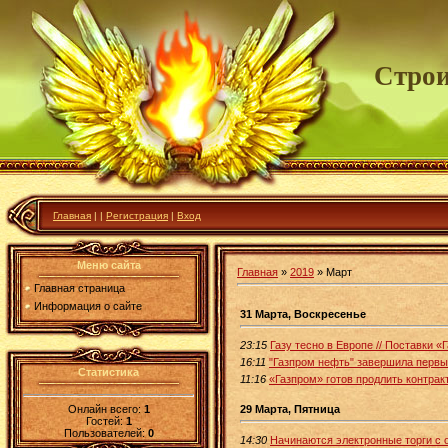
Строи
Главная
|
|
Регистрация
|
Вход
Меню сайта
Главная
»
2019
»
Март
Главная страница
Информация о сайте
31 Марта, Воскресенье
23:15
Газу тесно в Европе // Поставки 
16:11
"Газпром нефть" завершила первы
Статистика
11:16
«Газпром» готов продлить контракт
Онлайн всего:
1
29 Марта, Пятница
Гостей:
1
Пользователей:
0
14:30
Начинаются электронные торги с