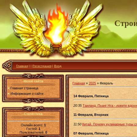
Строи
Главная
|
|
Регистрация
|
Вход
Меню сайта
Главная
»
2025
»
Февраль
Главная страница
Информация о сайте
14 Февраля, Пятница
20:35
Таиланд. Пханг Нга - ловите вдох
Статистика
11 Февраля, Вторник
11:50
Китай. Почему кулинарные туры с
Онлайн всего:
1
Гостей:
1
Пользователей:
0
07 Февраля, Пятница