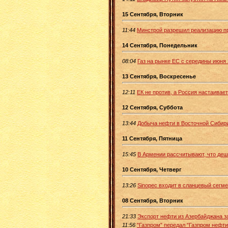
15 Сентября, Вторник
11:44
Минстрой разрешил реализацию п
14 Сентября, Понедельник
08:04
Газ на рынке ЕС с середины июня 
13 Сентября, Воскресенье
12:11
ЕК не против, а Россия настаивает
12 Сентября, Суббота
13:44
Добыча нефти в Восточной Сибири
11 Сентября, Пятница
15:45
В Армении рассчитывают, что деш
10 Сентября, Четверг
13:26
Sinopec входит в сланцевый сегме
08 Сентября, Вторник
21:33
Экспорт нефти из Азербайджана з
11:56
"Газпром" передал "Газпром нефти