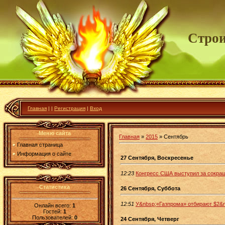
Строи
Главная
|
|
Регистрация
|
Вход
Меню сайта
Главная
»
2015
»
Сентябрь
Главная страница
Информация о сайте
27 Сентября, Воскресенье
12:23
Конгресс США выступил за сокращ
Статистика
26 Сентября, Суббота
12:51
У&nbsp;«Газпрома» отбирают $2&
Онлайн всего:
1
Гостей:
1
Пользователей:
0
24 Сентября, Четверг