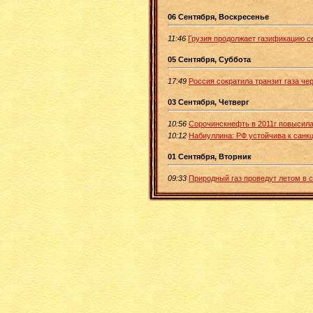
06 Сентября, Воскресенье
11:46
Грузия продолжает газификацию с
05 Сентября, Суббота
17:49
Россия сократила транзит газа че
03 Сентября, Четверг
10:56
Сорочинскнефть в 2011г повысила
10:12
Набиуллина: РФ устойчива к санк
01 Сентября, Вторник
09:33
Природный газ проведут летом в с