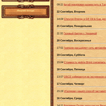
09:11
Китай предложил разместить в Та
Форма входа
22 Сентября, Вторник
14:04
Chevron Energy и GE Oil & Gas до
21 Сентября, Понедельник
11:31
Газовый бартер с Украиной
20 Сентября, Воскресенье
17:51
Газпром расширяет сеть автомоби
19 Сентября, Суббота
15:04
Стоимость нефти Brent снизилась 
18 Сентября, Пятница
13:57
ОБСЕ собирается на экстренное 
17 Сентября, Четверг
15:19
«Газпром» нашёл способ заставить
16 Сентября, Среда
14:11
Владимир Путин запустил на Ямал