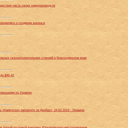
тарстане часть своих химпроизводств
говорились о создании альянса
льных газонаполнительных станций в Краснодарском крае
до $46,42
совещание по Украине
 «Нафтогаз» заплатить за Донбасс, 24.02.2015 - Украина
е третий пусковой комплекс Юрхаровского месторождения