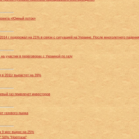
роекта «Южный поток»
2014 г подорожал на 21% в связи с ситуацией на Украине. После многолетнего падени
 на участии в переговорах с Украиной по газу
 в 2011г вырастет на 39%
евый газ привлечет инвесторов
нт газового рынка
а 9 мес вырос на 25%
" 50% "Нортгаза"