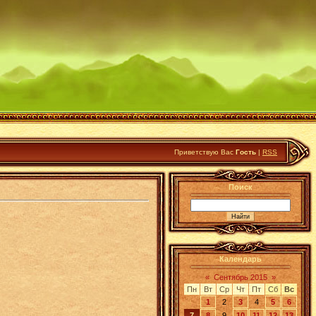
Приветствую Вас
Гость
|
RSS
Поиск
Календарь
«
Сентябрь 2015
»
Пн
Вт
Ср
Чт
Пт
Сб
Вс
1
2
3
4
5
6
7
8
9
10
11
12
13