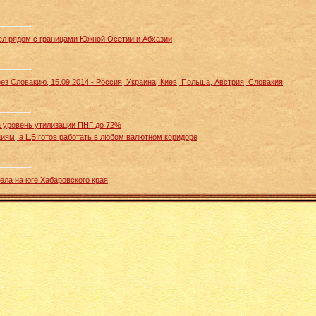
ел рядом с границами Южной Осетии и Абхазии
рез Словакию, 15.09.2014 - Россия, Украина, Киев, Польша, Австрия, Словакия
 уровень утилизации ПНГ до 72%
циям, а ЦБ готов работать в любом валютном коридоре
ела на юге Хабаровского края