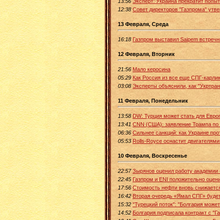
13:56
Эксперт: Украина прекратит попыт
12:38
Совет директоров "Газпрома" утв
13 Февраля, Среда
16:18
Газпром выставил Saipem встречн
12 Февраля, Вторник
21:56
Мало керосина
05:29
Как Россия из все еще СПГ-карли
03:08
Эксперты объяснили, как "Укртран
11 Февраля, Понедельник
13:58
DW: Турция может стать для Евро
13:41
CNN (США): заявление Трампа по 
06:36
Сильнее санкций: как Украине про
05:53
Rolls-Royce оснастит двигателям
10 Февраля, Воскресенье
22:57
Зырянов оценил работу академии
22:45
Газпром и ENI положительно оцен
17:56
Стоимость нефти вновь снижается 
16:42
Вторая очередь «Ямал СПГ» будет
15:32
"Турецкий поток": "Болгария может
14:52
Болгария подписала контракт с "Г