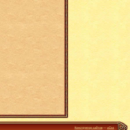
Конструктор сайтов
—
uCoz