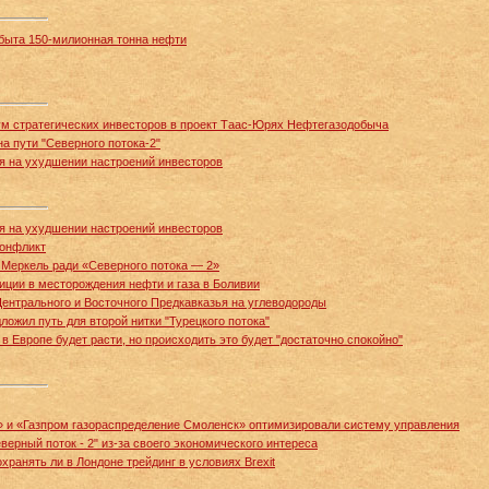
быта 150-милионная тонна нефти
м стратегических инвесторов в проект Таас-Юрях Нефтегазодобыча
на пути "Северного потока-2"
я на ухудшении настроений инвесторов
я на ухудшении настроений инвесторов
конфликт
 Меркель ради «Северного потока — 2»
иции в месторождения нефти и газа в Боливии
Центрального и Восточного Предкавказья на углеводороды
ложил путь для второй нитки "Турецкого потока"
 в Европе будет расти, но происходить это будет "достаточно спокойно"
» и «Газпром газораспределение Смоленск» оптимизировали систему управления
верный поток - 2" из-за своего экономического интереса
хранять ли в Лондоне трейдинг в условиях Brexit