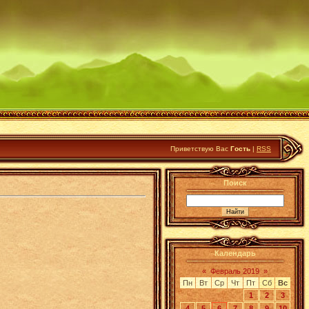
Приветствую Вас
Гость
|
RSS
Поиск
Календарь
«
Февраль 2019
»
Пн
Вт
Ср
Чт
Пт
Сб
Вс
1
2
3
4
5
6
7
8
9
10