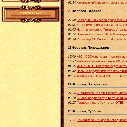
02:34
Кремлевский прессинг: армия на г
26 Февраля, Вторник
Форма входа
21:08
Болгария – наиболее проработанн
07:08
«Газпром» последовательно разв
06:05
Иск итальянцев к "Газпрому": за 
03:14
Премьер Эстонии: Мы и Финляндия
00:56
СП между SOCAR и Foster Wheeler
25 Февраля, Понедельник
17:09
«ФСК ЕЭС» запускает программу 
12:37
Киев пока не закупал газ у РФ, но 
04:55
ИТАР-ТАСС: Болгария будет вести 
04:32
Польша предложила уполномочить 
03:13
Французская компания "Тоталь РР
24 Февраля, Воскресенье
22:24
«Нафтогаз» не хочет менять форму
09:18
В Берлине уверяют, что отказ от 
01:17
"Газпром нефть" с учетом ОПЕК+ с
23 Февраля, Суббота
17:17
Заместитель Генерального дирек