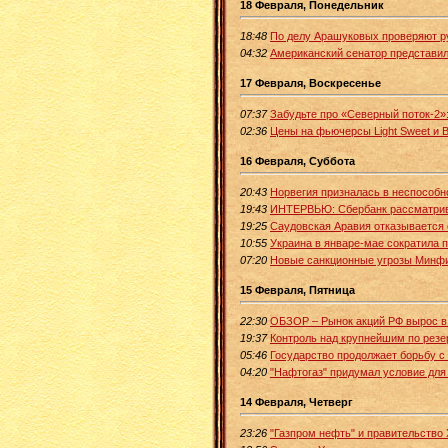
18 Февраля, Понедельник
18:48
По делу Арашуковых проверяют р
04:32
Американский сенатор представил
17 Февраля, Воскресенье
07:37
Забудьте про «Северный поток-2»
02:36
Цены на фьючерсы Light Sweet и B
16 Февраля, Суббота
20:43
Норвегия призналась в неспособн
19:43
ИНТЕРВЬЮ: Сбербанк рассматрив
19:25
Саудовская Аравия отказывается 
10:55
Украина в январе-мае сократила п
07:20
Новые санкционные угрозы Минфи
15 Февраля, Пятница
22:30
ОБЗОР – Рынок акций РФ вырос в 
19:37
Контроль над крупнейшим по рез
05:46
Государство продолжает борьбу 
04:20
"Нафтогаз" придумал условие для
14 Февраля, Четверг
23:26
"Газпром нефть" и правительство