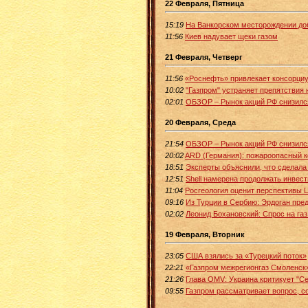
22 Февраля, Пятница
15:19
На Ванкорском месторождении до
11:56
Киев надувает щеки газом
21 Февраля, Четверг
11:56
«Роснефть» привлекает консорциу
10:02
"Газпром" устраняет препятствия 
02:01
ОБЗОР – Рынок акций РФ снизилс
20 Февраля, Среда
21:54
ОБЗОР – Рынок акций РФ снизилс
20:02
ARD (Германия): пожароопасный 
18:51
Эксперты объяснили, что сделала
12:51
Shell намерена продолжать инвест
11:04
Росгеология оценит перспективы 
09:16
Из Турции в Сербию: Эрдоган пред
02:02
Леонид Бохановский: Спрос на газ
19 Февраля, Вторник
23:05
США взялись за «Турецкий поток»
22:21
«Газпром межрегионгаз Смоленск
21:26
Глава OMV: Украина критикует "Се
09:55
Газпром рассматривает вопрос, со