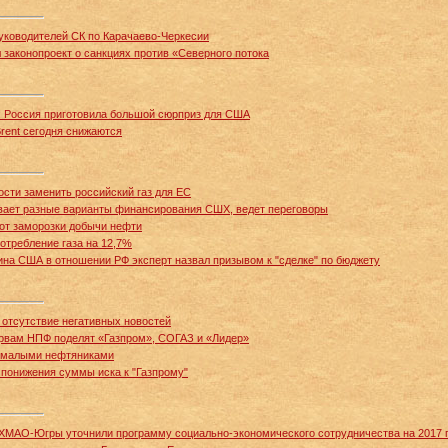
уководителей СК по Карачаево-Черкесии
 законопроект о санкциях против «Северного потока
: Россия приготовила большой сюрприз для США
rent сегодня снижаются
ости заменить российский газ для ЕС
ает разные варианты финансирования СШХ, ведет переговоры
от заморозки добычи нефти
отребление газа на 12,7%
на США в отношении РФ эксперт назвал призывом к "сделке" по бюджету
отсутствие негативных новостей
ервам НПФ поделят «Газпром», СОГАЗ и «Лидер»
с малыми нефтяниками
 понижения суммы иска к "Газпрому"
 ХМАО-Югры уточнили программу социально-экономического сотрудничества на 2017 