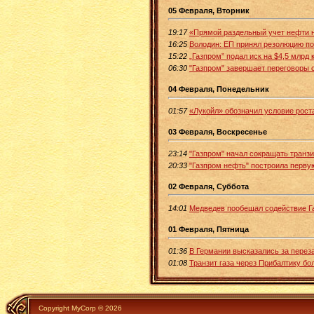
05 Февраля, Вторник
19:17
«Прямой раздельный учет нефти 
16:25
Володин: ЕП принял резолюцию п
15:22
„Газпром” подал иск на $4,5 млрд
06:30
"Газпром" завершает переговоры 
04 Февраля, Понедельник
01:57
«Лукойл» обозначил условие роста
03 Февраля, Воскресенье
23:14
"Газпром" начал сокращать транз
20:33
"Газпром нефть" построила перв
02 Февраля, Суббота
14:01
Медведев пообещал содействие Г
01 Февраля, Пятница
01:36
В Германии высказались за перез
01:08
Транзит газа через Прибалтику бо
Copyright MyCorp © 2026