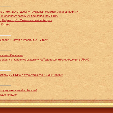
не стимулирует добычу трудноизвлекаемых запасов нефти»
о «Северному потоку-2» под давлением США
 к „Нафтогазу” в Стокгольмский арбитраж
с Китаем
 добычи нефти в России в 2017 году
ит через Словакию
ую эксплуатационную скважину на Тазовском месторождения в ЯНАО
азпрому и CNPC в строительстве “Силы Сибири”
агрузку отношений с Россией
льше не нужен