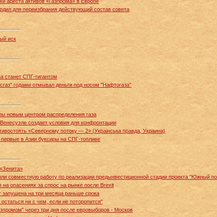
ки ареста активов «Газпрома» в Европе
ердил для переизбрания действующий состав совета
ый иск
ка станет СПГ-гигантом
сгаз" годами отмывал деньги под носом "Нафтогаза"
пы новым центром распределения газа
Венесуэле создает условия для конфронтации
тивостоять «Северному потоку — 2» (Украiнська правда, Украина)
и первые в Азии буксиры на СПГ-топливе
 «Зенита»
или совместную работу по реализации предынвестиционной стадии проекта "Южный по
на опасениях за спрос на рынке после Brexit
 запущена на три месяца раньше срока
 остаться ни с чем, если не поторопится"
азпромом" через три дня после евровыборов - Москов