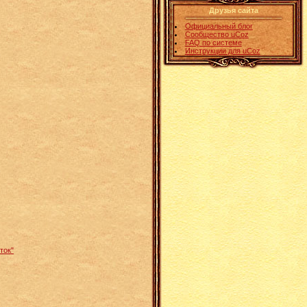
Друзья сайта
Официальный блог
Сообщество uCoz
FAQ по системе
Инструкции для uCoz
ток"