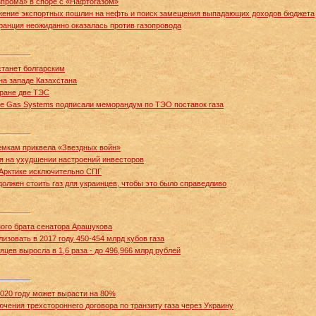
зпрома» в споре с «Нафтогазом»
жение экспортных пошлин на нефть и поиск замещения выпадающих доходов бюджета
Франция неожиданно оказалась против газопровода
 станет болгарским
на западе Казахстана
Иране две ТЭС
tate Gas Systems подписали меморандум по ТЭО поставок газа
ъемкам приквела «Звездных войн»
я на ухудшении настроений инвесторов
Арктике исключительно СПГ
 должен стоить газ для украинцев, чтобы это было справедливо
ого брата сенатора Арашукова
лизовать в 2017 году 450-454 млрд кубов газа
яцев выросла в 1,6 раза - до 496,966 млрд рублей
2020 году может вырасти на 80%
чения трехстороннего договора по транзиту газа через Украину