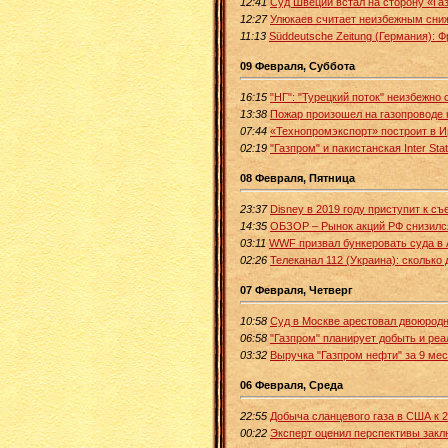
12:41
Суд Швеции встал на сторону «Га
12:27
Улюкаев считает неизбежным сни
11:13
Süddeutsche Zeitung (Германия): 
09 Февраля, Суббота
16:15
"НГ": "Турецкий поток" неизбежно
13:38
Пожар произошел на газопроводе 
07:44
«Технопромэкспорт» построит в 
02:19
"Газпром" и пакистанская Inter S
08 Февраля, Пятница
23:37
Disney в 2019 году приступит к с
14:35
ОБЗОР – Рынок акций РФ снизилс
03:11
WWF призвал бункеровать суда в 
02:26
Телеканал 112 (Украина): сколько
07 Февраля, Четверг
10:58
Суд в Москве арестовал двоюродн
06:58
"Газпром" планирует добыть и реа
03:32
Выручка "Газпром нефти" за 9 мес
06 Февраля, Среда
22:55
Добыча сланцевого газа в США к 
00:22
Эксперт оценил перспективы заклю