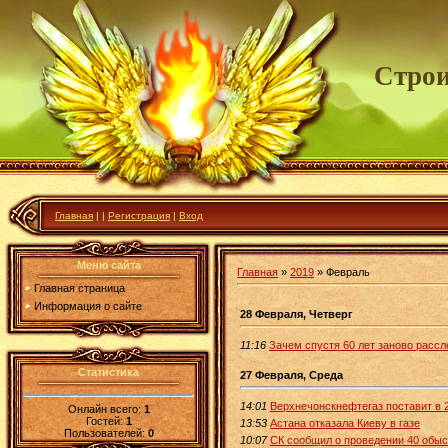
Строи
Главная
|
|
Регистрация
|
Вход
Меню сайта
Главная
»
2019
»
Февраль
Главная страница
Информация о сайте
28 Февраля, Четверг
11:16
Зачем спустя 60 лет заново рассл
Статистика
27 Февраля, Среда
14:01
Верхнечонскнефтегаз поставит в 
Онлайн всего:
1
Гостей:
1
13:53
Астана отказала Киеву в газе
Пользователей:
0
10:07
СК сообщил о проведении 40 обыс