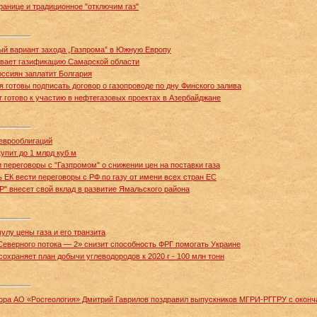
ранице и традиционное "отключим газ"
ый вариант захода „Газпрома” в Южную Европу
ивает газификацию Самарской области
россиян заплатит Болгария
 готовы подписать договор о газопроводе по дну Финского залива
 готово к участию в нефтегазовых проектах в Азербайджане
еврооблигаций
купит до 1 млрд куб м
переговоры с "Газпромом" о снижении цен на поставки газа
ЕК вести переговоры с РФ по газу от имени всех стран ЕС
Р" внесет свой вклад в развитие Ямальского района
лу цены газа и его транзита
«Северного потока — 2» снизит способность ФРГ помогать Украине
охраняет план добычи углеводородов к 2020 г - 100 млн тонн
тора АО «Росгеология» Дмитрий Гаврилов поздравил выпускников МГРИ-РГГРУ с окон