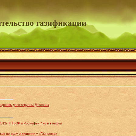
тельство газификации
едовать дело «группы Дятлова»
2012г ТНК-ВР и Роснефти 7 млн т нефти
ков по делу о хищении у «Газпрома»