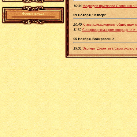
10:34
Медведев пригласил Словению в "
Форма входа
09 Ноября, Четверг
20:40
Классификационным обществам ст
11:39
Севернефтегазпром сосредоточит
05 Ноября, Воскресенье
19:31
Эксперт: Директива Евросоюза с