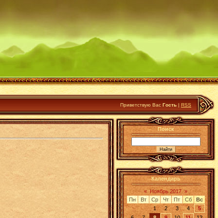
Приветствую Вас
Гость
|
RSS
Поиск
Календарь
«
Ноябрь 2017
»
Пн
Вт
Ср
Чт
Пт
Сб
Вс
1
2
3
4
5
6
7
8
9
10
11
12