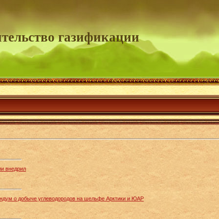
тельство газификации
и внедрил
андум о добыче углеводородов на шельфе Арктики и ЮАР