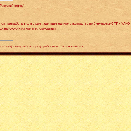
Турецкий поток"
оит разработать для судовладельцев единое руководство по бункеровке СПГ - МАКО
ся на Южно-Русском месторождении
тавит судовладельцев перед проблемой самовыживания