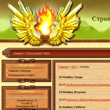
Строи
Главная
|
|
Регистрация
|
Вход
Меню сайта
Главная
»
2017
»
Ноябрь
Главная страница
Информация о сайте
15 Ноября, Среда
09:25
На Вынгапуровском месторождени
Статистика
14 Ноября, Вторник
09:03
Газпром и Shell подписали мемор
Онлайн всего:
1
Гостей:
1
Пользователей:
0
11 Ноября, Суббота