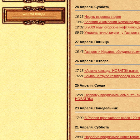
28 Апреля, Суббота
Форма входа
16:13
Нефть выросла в цене
13:42
Боливия и компания Repsol подпи
12:32
В 2009 году югорские нефтяники д
09:39
Украина точно закупит у Газпрома 
27 Апреля, Пятница
16:46
Газпром и Израиль обсудили воз
26 Апреля, Четверг
17:13
«Арктик каскад». НОВАТЭК патент
16:21
Бомба на трубе газопровода обна
25 Апреля, Среда
12:21
Газпрому предложили обменять ям
НОВАТЭКа
23 Апреля, Понедельник
17:00
В России простаивает около 120 т
21 Апреля, Суббота
20:41
Норвегия предложила инвесторам