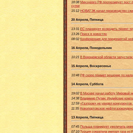
18:08
Минэнерго РФ прогнозирует рост п
сутки
15:12
НОВАТЭК начал производство сжи
20 Апреля, Пятница
13:31
ЕС планирует возродить проект т
13:26
Поиск в новостях
08:02
Конференция для предприятий не
16 Апреля, Понедельник
10:21
В Воронежской области запустили
15 Апреля, Воскресенье
10:48
РФ скоро примет решение по нало
14 Апреля, Суббота
19:02
В Москве начал работу Мировой н
14:38
Владимир Путин: Индийские компа
12:59
«Газпром» не увидел конкурентов
11:35
Новопортовское нефтегазоконден
13 Апреля, Пятница
07:45
Польша планирует увеличить реве
07:10
Турция сократила импорт газа из 