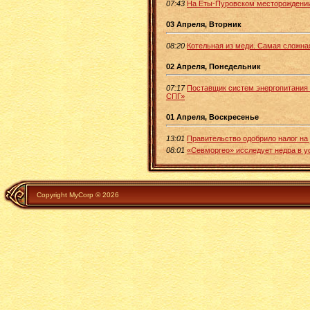
07:43
На Еты-Пуровском месторождении
03 Апреля, Вторник
08:20
Котельная из меди. Самая сложна
02 Апреля, Понедельник
07:17
Поставщик систем энергопитания 
СПГ»
01 Апреля, Воскресенье
13:01
Правительство одобрило налог на
08:01
«Севморгео» исследует недра в у
Copyright MyCorp © 2026