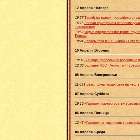
12 Апреля, Четверг
19:27
Тариф на транзит российского газа
16:16
Роспан приступил к освоению уча
технологиям
13:52
Индия предлагает построить трубо
России
10:24
Запасы газа в ПХГ Украины увелич
10 Апреля, Вторник
19:37
В январе предельные розничные ц
12:36
Будущее АЭС «Аккую» и «Турецког
08 Апреля, Воскресенье
11:03
Новак: приемлемая цена на нефть
07 Апреля, Суббота
19:16
«Газпром газэнергосеть» возглав
06 Апреля, Пятница
12:46
«Газпром» открыл новые газозапр
04 Апреля, Среда