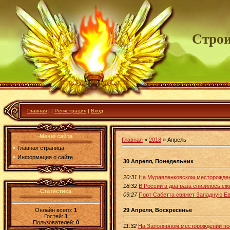
Строи
Главная
|
|
Регистрация
|
Вход
Меню сайта
Главная
»
2018
»
Апрель
Главная страница
Информация о сайте
30 Апреля, Понедельник
20:31
На Муравленковском месторожден
18:32
В России в два раза снизилось сж
Статистика
09:27
Порт Сабетта свяжет Западную Ев
Онлайн всего:
1
29 Апреля, Воскресенье
Гостей:
1
Пользователей:
0
11:32
На Заполярном месторождении по