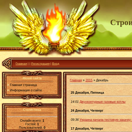
Строи
Главная
|
|
Регистрация
|
Вход
Меню сайта
Главная
»
2015
»
Декабрь
Главная страница
Информация о сайте
25 Декабря, Пятница
14:01
Двухконтурные газовые котлы
Статистика
24 Декабря, Четверг
09:36
Украина начала тестовую закачку г
Онлайн всего:
1
Гостей:
1
Пользователей:
0
17 Декабря, Четверг