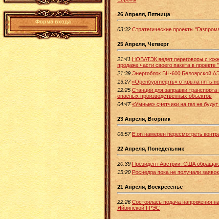
26 Апреля, Пятница
Форма входа
03:32
Стратегические проекты "Газпрома
25 Апреля, Четверг
21:41
НОВАТЭК ведет переговоры с южн
продаже части своего пакета в проекте
21:39
Энергоблок БН-600 Белоярской А
13:27
«Оренбургнефть» открыла пять н
12:25
Станции для заправки транспорта
опасных производственных объектов
04:47
«Умные» счетчики на газ не будут
23 Апреля, Вторник
06:57
E.on намерен пересмотреть контр
22 Апреля, Понедельник
20:39
Президент Австрии: США обращают
15:20
Роснедра пока не получали заяво
21 Апреля, Воскресенье
22:26
Состоялась подача напряжения на
Яйвинской ГРЭС