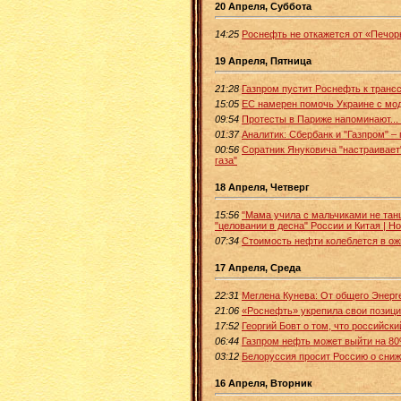
20 Апреля, Суббота
14:25
Роснефть не откажется от «Печо
19 Апреля, Пятница
21:28
Газпром пустит Роснефть к транс
15:05
ЕС намерен помочь Украине с мо
09:54
Протесты в Париже напоминают...
01:37
Аналитик: Сбербанк и "Газпром" –
00:56
Соратник Януковича "настраивает
газа"
18 Апреля, Четверг
15:56
"Мама учила с мальчиками не танц
"целовании в десна" России и Китая | Н
07:34
Стоимость нефти колеблется в о
17 Апреля, Среда
22:31
Меглена Кунева: От общего Энерг
21:06
«Роснефть» укрепила свои позици
17:52
Георгий Бовт о том, что российск
06:44
Газпром нефть может выйти на 80
03:12
Белоруссия просит Россию о сниж
16 Апреля, Вторник