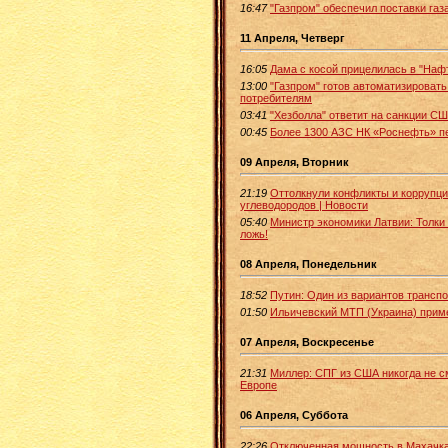
16:47
"Газпром" обеспечил поставки газа
11 Апреля, Четверг
16:05
Дама с косой прицелилась в "Наф
13:00
"Газпром" готов автоматизировать
потребителям
03:41
"Хезболла" ответит на санкции СШ
00:45
Более 1300 АЗС НК «Роснефть» п
09 Апреля, Вторник
21:19
Оттолкнули конфликты и коррупци
углеводородов | Новости
05:40
Министр экономики Латвии: Толки 
ложь!
08 Апреля, Понедельник
18:52
Путин: Один из вариантов транспо
01:50
Ильичевский МТП (Украина) прим
07 Апреля, Воскресенье
21:31
Миллер: СПГ из США никогда не с
Европе
06 Апреля, Суббота
22:26
Отключенная мощность в Махачка