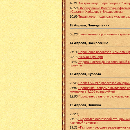
18:21
Австрия ведет переговоры с "Газп
10:58
Оборудование Волгограднефтемаш
«Сахалин-Хабаровск–Владивосток»
10:09
Трамп хочет подписать указ по р
15 Апреля, Понедельник
06:26
Вучич назвал срок начала строит
14 Апреля, Воскресенье
21:14
Порошенко рассказал, чем планир
20:15
240x400_ps_april
04:41
Эрдоган: охлаждение отношений с
проекты
13 Апреля, Суббота
22:46
Солист 5’Nizza рассказал об «уби
21:01
Правление Газпрома выплатило се
компании в 9,205 млрд рублей
12:00
Порошенко заявил о разногласиях
12 Апреля, Пятница
23:23
.
21:15
Выработка биогазовой станции «Л
«зеленой» энергии
19:21
«Газпром» ожидает разрешения на