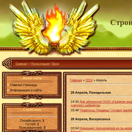
Строи
Главная
|
|
Регистрация
|
Вход
Меню сайта
Главная
»
2019
»
Апрель
Главная страница
Информация о сайте
29 Апреля, Понедельник
14:30
Для абонентов ООО «Газпром меж
«личного кабинета»
Статистика
03:48
"Нафтогаз Украины" готовит жало
28 Апреля, Воскресенье
Онлайн всего:
1
Гостей:
1
Пользователей:
0
03:54
Немецких пенсионеров из-за доро
Европы