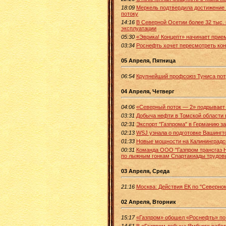
18:09
Меркель подтвердила достижение
потоку
14:16
В Северной Осетии более 32 тыс. 
эксплуатации
05:30
«Эврика! Концепт» начинает прие
03:34
Роснефть хочет пересмотреть ко
05 Апреля, Пятница
06:54
Крупнейший профсоюз Туниса потр
04 Апреля, Четверг
04:06
«Северный поток — 2» подрывает
03:31
Добыча нефти в Томской области в
02:31
Экспорт "Газпрома" в Германию за
02:13
WSJ узнала о подготовке Вашингт
01:33
Новые мощности на Калининградск
00:31
Команда ООО "Газпром трансгаз Н
по лыжным гонкам Спартакиады трудов
03 Апреля, Среда
21:16
Москва: Действия ЕК по "Северном
02 Апреля, Вторник
15:17
«Газпром» обошел «Роснефть» по
14:51
В «Газпром добыча Ямбург» рабо