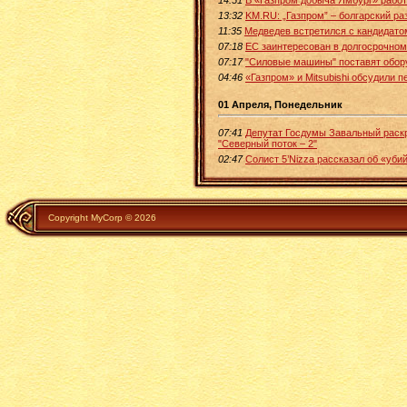
13:32
KM.RU: „Газпром” – болгарский ра
11:35
Медведев встретился с кандидато
07:18
ЕС заинтересован в долгосрочном 
07:17
"Силовые машины" поставят обору
04:46
«Газпром» и Mitsubishi обсудили 
01 Апреля, Понедельник
07:41
Депутат Госдумы Завальный раск
"Северный поток – 2"
02:47
Солист 5’Nizza рассказал об «уби
Copyright MyCorp © 2026