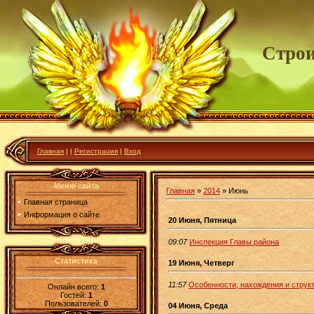
Строи
Главная
|
|
Регистрация
|
Вход
Меню сайта
Главная
»
2014
»
Июнь
Главная страница
Информация о сайте
20 Июня, Пятница
09:07
Инспекция Главы района
Статистика
19 Июня, Четверг
11:57
Особенности, нахождения и струк
Онлайн всего:
1
Гостей:
1
Пользователей:
0
04 Июня, Среда