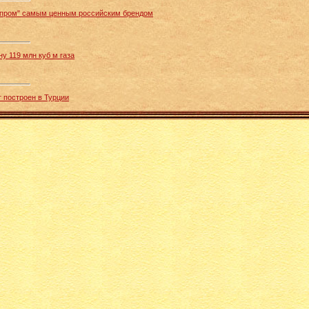
Газпром" самым ценным российским брендом
ну 119 млн куб м газа
 построен в Турции