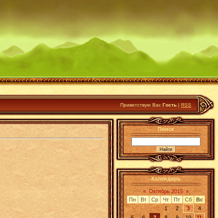
Приветствую Вас
Гость
|
RSS
Поиск
Календарь
«
Октябрь 2015
»
Пн
Вт
Ср
Чт
Пт
Сб
Вс
1
2
3
4
5
6
7
8
9
10
11