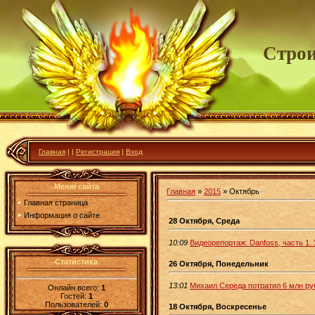
Строи
Главная
|
|
Регистрация
|
Вход
Меню сайта
Главная
»
2015
»
Октябрь
Главная страница
Информация о сайте
28 Октября, Среда
10:09
Видеорепортаж: Danfoss, часть 1
Статистика
26 Октября, Понедельник
13:01
Михаил Середа потратил 6 млн ру
Онлайн всего:
1
Гостей:
1
Пользователей:
0
18 Октября, Воскресенье