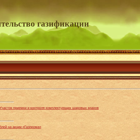
тельство газификации
. Участок приемки и контроля комплектующих шаровых кранов
блей на акции «Газпрома»