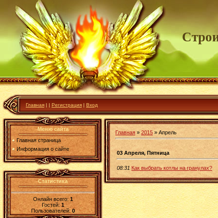
Строи
Главная
|
|
Регистрация
|
Вход
Меню сайта
Главная
»
2015
»
Апрель
Главная страница
Информация о сайте
03 Апреля, Пятница
08:31
Как выбрать котлы на гранулах?
Статистика
Онлайн всего:
1
Гостей:
1
Пользователей:
0