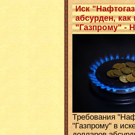
Иск "Нафтогаз
абсурден, как
"Газпрому" - 
Требования "На
"Газпрому" в иск
долларов абсурдн