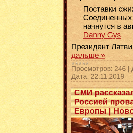
Поставки сжиж
Соединенных 
начнутся в авг
Danny Gys
Президент Латв
дальше »
Просмотров:
246
|
Дата:
22.11.2019
СМИ рассказа
Россией пров
Европы | Нов