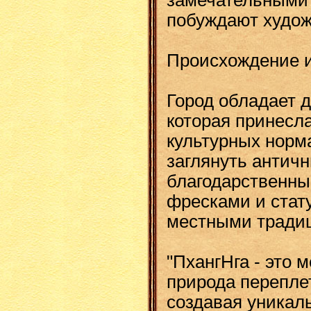
побуждают худож
Происхождение 
Город обладает 
которая принесла
культурных норм
заглянуть антич
благодарственн
фресками и стат
местными тради
"ПхангНга - это м
природа перепле
создавая уникал