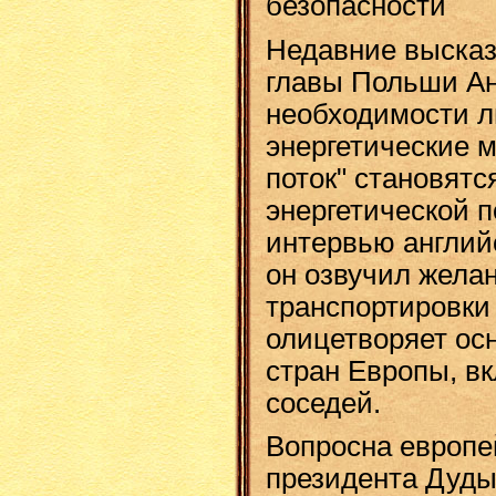
безопасности
Недавние высказ
главы Польши А
необходимости л
энергетические 
поток" становятс
энергетической 
интервью англий
он озвучил желан
транспортировки
олицетворяет ос
стран Европы, в
соседей.
Вопросна европе
президента Дуд