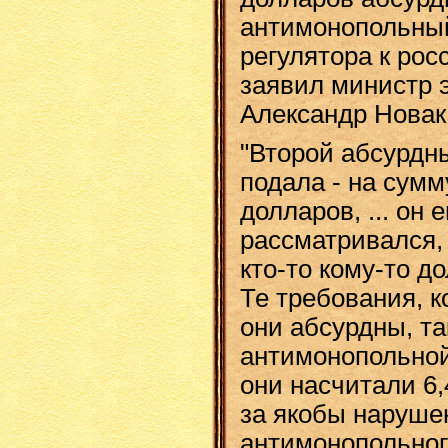
антимонопольный
регулятора к рос
заявил министр 
Александр Новак
"Второй абсурдн
подала - на сум
долларов, ​​​... о
рассматривался, 
кто-то кому-то д
Те требования, к
они абсурдны, та
антимонопольной
они насчитали 6
за якобы наруше
антимонопольног