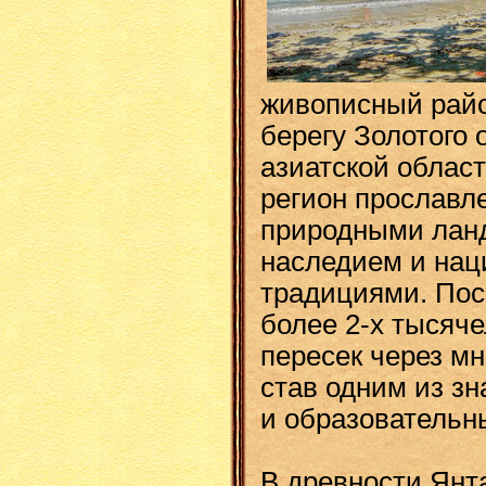
живописный райо
берегу Золотого 
азиатской облас
регион прослав
природными лан
наследием и на
традициями. Пос
более 2-х тысяче
пересек через м
став одним из з
и образовательн
В древности Янт