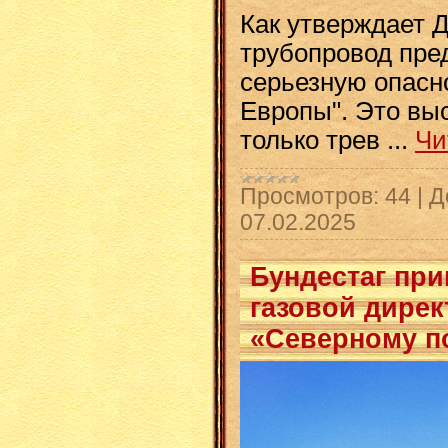
Как утверждает Д
трубопровод пре
серьезную опасн
Европы". Это вы
только трев
...
Чи
Просмотров:
44
|
Д
07.02.2025
Бундестаг при
газовой дирек
«Северному п