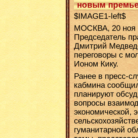
новым премье
$IMAGE1-left$
МОСКВА, 20 ноя 
Председатель пр
Дмитрий Медведе
переговоры с мо
Ионом Кику.
Ранее в пресс-сл
кабмина сообщил
планируют обсуд
вопросы взаимод
экономической, э
сельскохозяйстве
гуманитарной обл