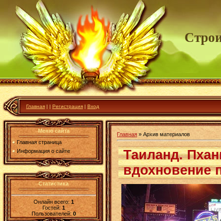
Строи
Главная
|
|
Регистрация
|
Вход
Меню сайта
Главная
»
Архив материалов
Главная страница
Таиланд. Пханг
Информация о сайте
вдохновение 
Статистика
Онлайн всего:
1
Гостей:
1
Пользователей:
0