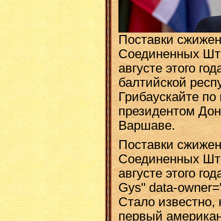
Поставки сжиже
Соединенных Шта
августе этого го
балтийской респ
Грибаускайте по 
президентом До
Варшаве.
Поставки сжиженн
Соединенных Шта
августе этого год
Gys" data-owner=
Стало известно, 
первый американ