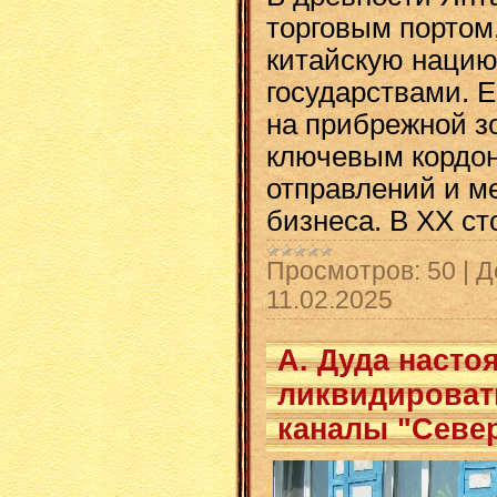
торговым порто
китайскую наци
государствами. Е
на прибрежной з
ключевым кордон
отправлений и м
бизнеса. В XX с
Просмотров:
50
|
Д
11.02.2025
А. Дуда насто
ликвидироват
каналы "Севе