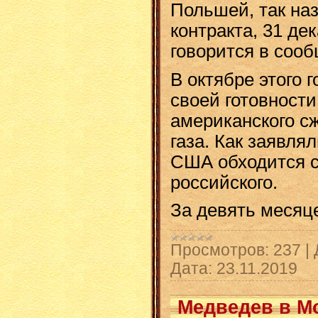
Польшей, так на
контракта, 31 де
говорится в соо
В октябре этого 
своей готовности
американского с
газа. Как заявля
США обходится 
российского.
За девять меся
Просмотров:
237
|
Дата:
23.11.2019
Медведев в Мо