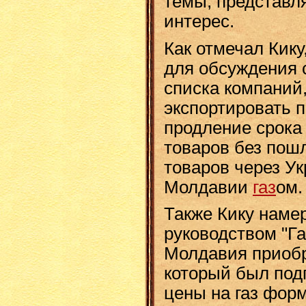
темы, представ
интерес​​​.
Как отмечал Кику
для обсуждения 
списка компаний,
экспортировать 
продление срока
товаров без пош
товаров через Ук
Молдавии
газ
ом.
Также Кику намер
руководством "Г
Молдавия приобре
который был подп
цены на газ фор