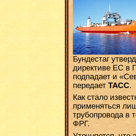
Бундестаг утвер
директиве ЕС в 
подпадает и «Се
передает
ТАСС
.
Как стало извест
применяться лиш
трубопровода в 
ФРГ.
Уточняется, что 