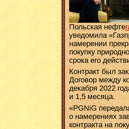
Польская нефте
г
уведомила «Газп
намерении прекра
покупку природно
срока его действ
Контракт был зак
Договор между к
декабря 2022 года
и 1,5 месяца.
«PGNiG передала
о намерениях за
контракта на пок