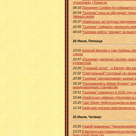
«Газпрома» | Новости
08:16
Президент Сербии не собирается 
05:54
"Газпром" пока не обсуждает прок
Черного моря
05:37
«Нафтогаз» не получал предложен
02:05
"Газпром" собрался увеличить инв
00:04
"Газпром нефть" продает за юани 
26 Июля, Пятница
23:01
Алексей Миллер и Цви Хейфец обс
сфере
22:47
«Газпром» увеличил экспорт газа в
кубометров
22:26
"Турецкий поток" - в Европу без р
21:02
"Сексуальный" спотовый газ оказ
20:58
"Газпром" рассматривает разные 
18:16
"Газпромнефть Марин Бункер" по
международным стандартам
16:51
"Газпром" планирует в 2016 году 
15:44
«Нафтогаз» обвинил «Газпром» в 
15:25
Таас-Юрях Нефтегазодобыча ввел
12:24
Гройсман признал невозможность
25 Июля, Четверг
23:26
Главой правления "Черноморнефте
13:23
В Белоруссии планируется постро
Брестской областях