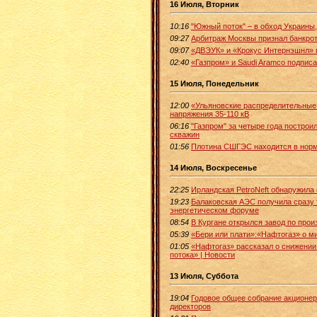
16 Июля, Вторник
10:16
"Южный поток" – в обход Украины,
09:27
Арбитраж Москвы признал банкро
09:07
«ДВЭУК» и «Крокус Интернэшнл» 
02:40
«Газпром» и Saudi Aramco подпи
15 Июля, Понедельник
12:00
«Ульяновские распределительные 
напряжения 35-110 кВ
06:16
"Газпром" за четыре года постро
скважин
01:56
Плотина СШГЭС находится в норм
14 Июля, Воскресенье
22:25
Ирландская PetroNeft обнаружила
19:23
Балаковская АЭС получила сразу 
энергетическом форуме
08:54
В Кургане открылся завод по про
05:39
«Бери или плати»:«Нафтогаз» о м
01:05
«Нафтогаз» рассказал о снижении 
потока» | Новости
13 Июля, Суббота
19:04
Годовое общее собрание акционер
директоров