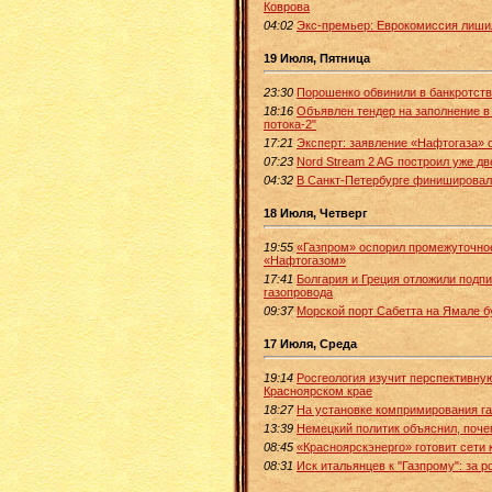
Коврова
04:02
Экс-премьер: Еврокомиссия лиши
19 Июля, Пятница
23:30
Порошенко обвинили в банкротств
18:16
Объявлен тендер на заполнение в
потока-2"
17:21
Эксперт: заявление «Нафтогаза» 
07:23
Nord Stream 2 AG построил уже дв
04:32
В Санкт-Петербурге финишировал
18 Июля, Четверг
19:55
«Газпром» оспорил промежуточное
«Нафтогазом»
17:41
Болгария и Греция отложили подп
газопровода
09:37
Морской порт Сабетта на Ямале б
17 Июля, Среда
19:14
Росгеология изучит перспективну
Красноярском крае
18:27
На установке компримирования га
13:39
Немецкий политик объяснил, поче
08:45
«Красноярскэнерго» готовит сети 
08:31
Иск итальянцев к "Газпрому": за 