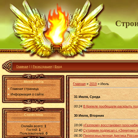
Строи
Главная
|
|
Регистрация
|
Вход
Меню сайта
Главная
»
2019
»
Июль
Главная страница
Информация о сайте
31 Июля, Среда
00:24
В Кремле пообещали раскрыть под
Статистика
30 Июля, Вторник
18:06
«Газпром» восстановил газоснабж
Онлайн всего:
1
Гостей:
1
12:40
Сутормин подписал с «Зенитом» т
Пользователей:
0
06:30
Переосмысленная Арктика России: