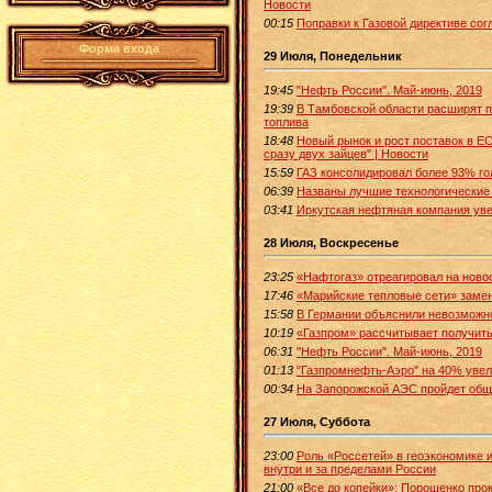
Новости
00:15
Поправки к Газовой директиве со
Форма входа
29 Июля, Понедельник
19:45
"Нефть России". Май-июнь, 2019
19:39
В Тамбовской области расширят п
топлива
18:48
Новый рынок и рост поставок в Е
сразу двух зайцев" | Новости
15:59
ГАЗ консолидировал более 93% г
06:39
Названы лучшие технологические 
03:41
Иркутская нефтяная компания ув
28 Июля, Воскресенье
23:25
«Нафтогаз» отреагировал на новос
17:46
«Марийские тепловые сети» замен
15:58
В Германии объяснили невозможно
10:19
«Газпром» рассчитывает получить
06:31
"Нефть России". Май-июнь, 2019
01:13
"Газпромнефть-Аэро" на 40% увел
00:34
На Запорожской АЭС пройдет общ
27 Июля, Суббота
23:00
Роль «Россетей» в геоэкономике 
внутри и за пределами России
21:00
«Все до копейки»: Порошенко про