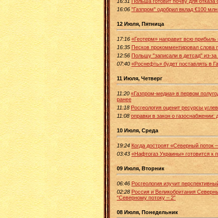
16:31
Польша готовит почву для отказа о
16:06
"Газпром" одобрил вклад €100 млн 
12 Июля, Пятница
17:16
«Геотерм» направит всю прибыль
16:35
Песков прокомментировал слова 
12:56
Польшу "записали в детсад" из-за
07:40
«Роснефть» будет поставлять в Ган
11 Июля, Четверг
11:20
«Газпром-медиа» в первом полугод
ранее
11:18
Росгеология оценит ресурсы угле
11:08
оправки в закон о газоснабжении: 
10 Июля, Среда
19:24
Когда достроят «Северный поток 
03:43
«Нафтогаз Украины» готовится к 
09 Июля, Вторник
06:46
Росгеология изучит перспективны
02:28
Россия и Великобритания Северны
“Северному потоку – 2”
08 Июля, Понедельник