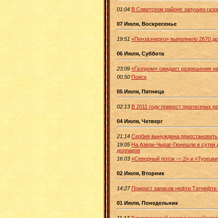
01:04
В Советском районе запущен газо
07 Июля, Воскресенье
19:51
«Пензаэнерго» выполнило 2670 до
06 Июля, Суббота
23:09
«Газпром» ожидает разрешения на
00:50
Поиск
05 Июля, Пятница
02:13
В 2011 году прирост прогнозных 
04 Июля, Четверг
21:14
Сербия вынуждена приостановить
19:05
На Азери-Чыраг-Гюнешли в сутки 
долларов
16:03
«Северный поток — 2» и «Турецки
02 Июля, Вторник
14:27
Прирост запасов нефти Татнефти 
01 Июля, Понедельник
11:17
Туристический рекорд российског