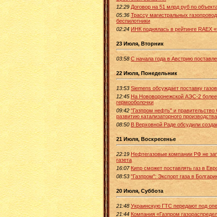
12:29
Договор на 51 млрд руб по объек
05:36
Трассу магистральных газопрово
беспилотники
02:24
ИНК поднялась в рейтинге RAEX 
23 Июля, Вторник
03:58
С начала года в Австрию поставле
22 Июля, Понедельник
13:53
Siemens обсуждает поставку газов
12:45
На Нововоронежской АЭС-2 более 
гермооболочки
09:42
"Газпром нефть" и правительство
развитию катализаторного производства
08:50
В Верховной Раде обсудили создан
21 Июля, Воскресенье
22:19
Нефтегазовые компании РФ не зап
газета
16:07
Кипр сможет поставлять газ в Евр
08:53
"Газпром": Экспорт газа в Болгар
20 Июля, Суббота
21:48
Украинскую ГТС передают под опе
21:44
Компания «Газпром газораспредел