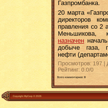
Газпромбанка.
20 марта «Газпр
директоров ко
правления со 2 
Меньшикова, 
назначен
началь
добыче газа, г
нефти (департаме
Просмотров
: 197 |
Рейтинг
:
0.0
/
0
Всего комментариев
:
0
Copyright MyCorp © 2026