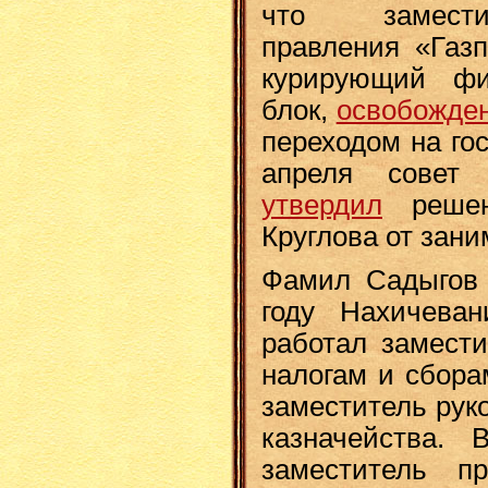
что замести
правления «Газп
курирующий фин
блок,
освобожде
переходом на го
апреля совет 
утвердил
решен
Круглова от зан
Фамил Садыгов 
году Нахичеван
работал замест
налогам и сбора
заместитель рук
казначейства.
заместитель пр