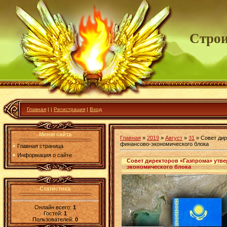
Строи
Главная
|
|
Регистрация
|
Вход
Меню сайта
Главная
»
2019
»
Август
»
31
» Совет дир
финансово-экономического блока
Главная страница
Информация о сайте
Совет директоров «Газпрома» утв
экономического блока
Статистика
Онлайн всего:
1
Гостей:
1
Пользователей:
0