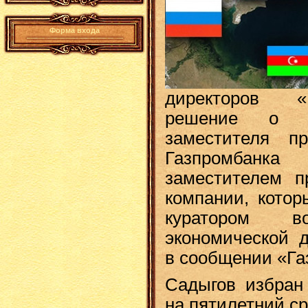
Форма входа
директоров «
решение о н
заместителя пр
Газпромбанка
заместителем п
компании, котор
куратором во
экономической д
в сообщении «Га
Садыгов избран
на пятилетний ср