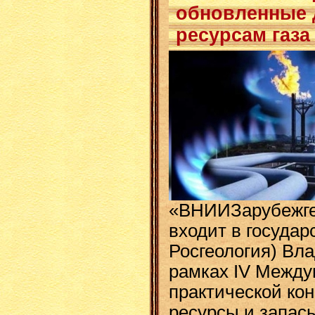
обновленные 
ресурсам газа
«ВНИИЗарубежгео
входит в государ
Росгеология) Вл
рамках IV Между
практической к
ресурсы и запасы