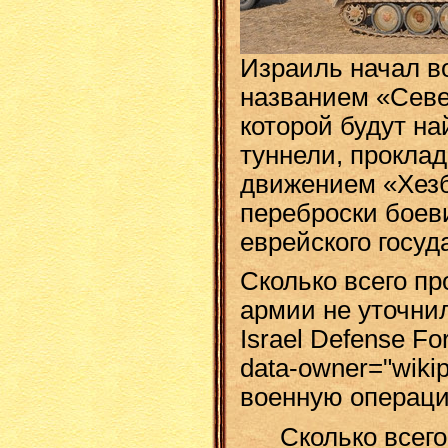
Израиль начал в
названием «Севе
которой будут н
туннели, прокла
движением «Хезб
переброски боев
еврейского госуд
Сколько всего пр
армии не уточнил
Israel Defense Fo
data-owner="wiki
военную операци
Сколько всег