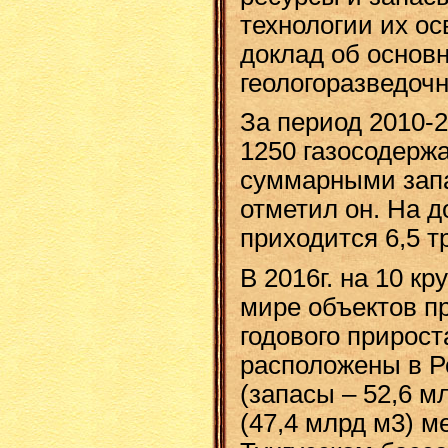
технологии их о
доклад об основ
геологоразведочн
За период 2010-2
1250 газосодерж
суммарными запа
отметил он. На 
приходится 6,5 т
В 2016г. на 10 к
мире объектов п
годового прироста
расположены в Р
(запасы – 52,6 м
(47,4 млрд м3) м