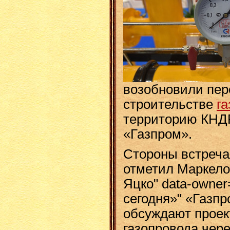
возобновили пер
строительстве
га
территорию КНДР
«Газпром».
Стороны встреча
отметил Маркелов
Яцко" data-owne
сегодня»" «Газп
обсуждают проек
газопровода чер