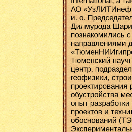
International, а 
АО «УзЛИТИнефтг
и. о. Председат
Дилмурода Шари
познакомились 
направлениями 
«ТюменНИИгипро
Тюменский научн
центр, подраздел
геофизики, строи
проектирования 
обустройства ме
опыт разработки
проектов и техни
обоснований (ТЭ
Экспериментальн