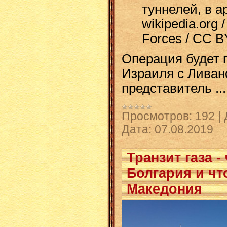
туннелей, в а
wikipedia.org 
Forces / CC B
Операция будет 
Израиля с Лива
представитель
..
Просмотров:
192
|
Дата:
07.08.2019
Транзит газа -
Болгария и чт
Македония