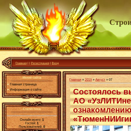
Строи
Главная
|
|
Регистрация
|
Вход
Меню сайта
Главная
»
2019
»
Август
»
07
Главная страница
Состоялось в
Информация о сайте
АО «УзЛИТИне
ознакомлению
Статистика
«ТюменНИИгип
Онлайн всего:
1
Гостей:
1
Пользователей:
0