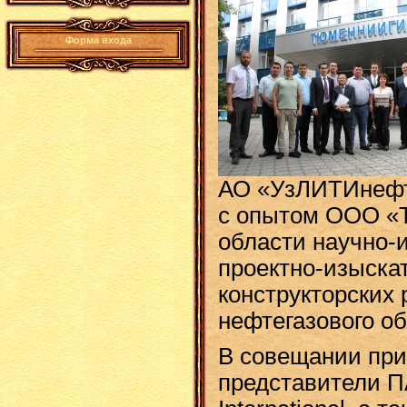
Форма входа
АО «УзЛИТИнефт
с опытом ООО «
области научно-
проектно-изыска
конструкторских 
нефтегазового о
В совещании при
представители П