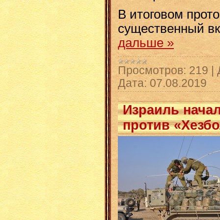
В итоговом прото
существенный в
дальше »
Просмотров:
219
|
Дата:
07.08.2019
Израиль нача
против «Хезбо