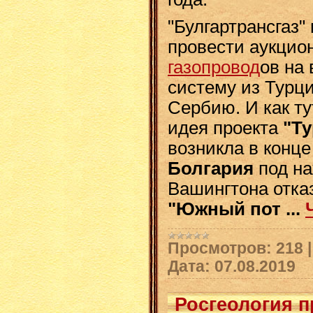
"Булгартрансгаз"
провести аукцио
газопровод
ов на 
систему из Турци
Сербию. И как ту
идея проекта
"Ту
возникла в конце 
Болгария
под н
Вашингтона отказ
"Южный пот
...
Просмотров:
218
Дата:
07.08.2019
Росгеология 