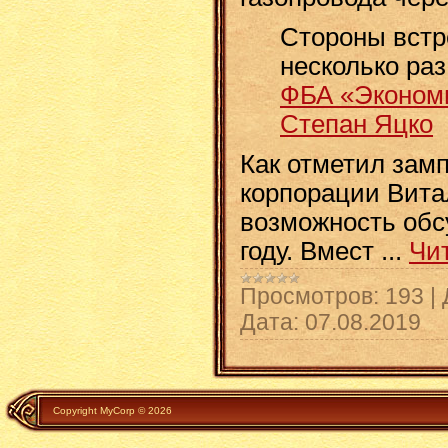
Стороны встр
несколько ра
ФБА «Экономи
Степан Яцко
Как отметил зам
корпорации Вита
возможность обс
году. Вмест
...
Чи
Просмотров:
193
|
Дата:
07.08.2019
Copyright MyCorp © 2026