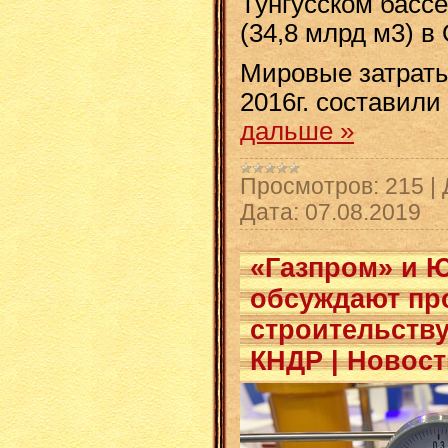
Тунгусском басс
(34,8 млрд м3) в
Мировые затраты
2016г. составили
дальше »
Просмотров:
215
|
Дата:
07.08.2019
«Газпром» и 
обсуждают пр
строительству
КНДР | Новост