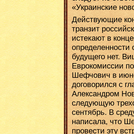
«Украинские нов
Действующие кон
транзит российск
истекают в конце 2
определенности 
будущего нет. Ви
Еврокомиссии по
Шефчович в июне
договорился с г
Александром Но
следующую трех
сентябрь. В сред
написала, что Ш
провести эту вст