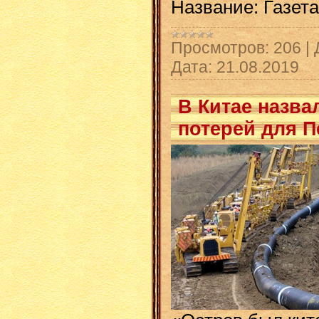
Название: Газета
Просмотров:
206
|
Дата:
21.08.2019
В Китае назв
потерей для П