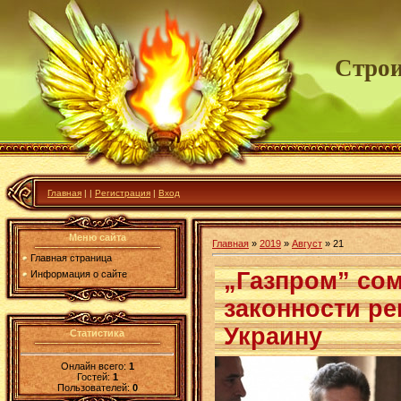
Строи
Главная
|
|
Регистрация
|
Вход
Меню сайта
Главная
»
2019
»
Август
»
21
Главная страница
„Газпром” сом
Информация о сайте
законности ре
Украину
Статистика
Онлайн всего:
1
Гостей:
1
Пользователей:
0