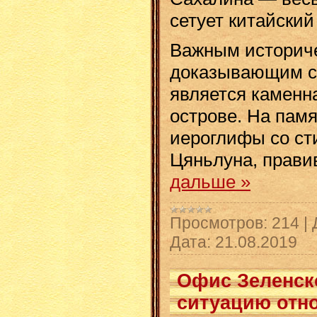
сетует китайский
Важным историче
доказывающим св
является каменна
острове. На пам
иероглифы со ст
Цяньлуна, прави
дальше »
Просмотров:
214
|
Дата:
21.08.2019
Офис Зеленско
ситуацию отн