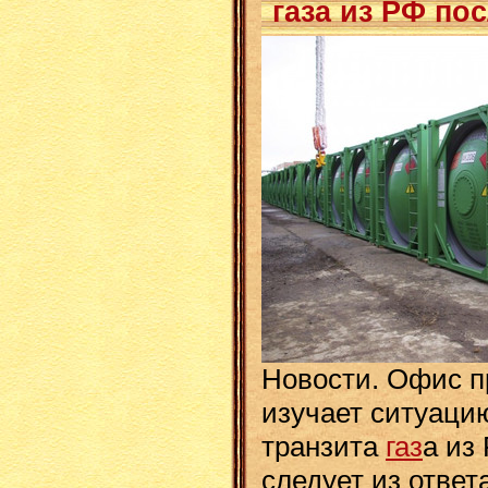
газа из РФ пос
Новости. Офис п
изучает ситуаци
транзита
газ
а из
следует из ответ