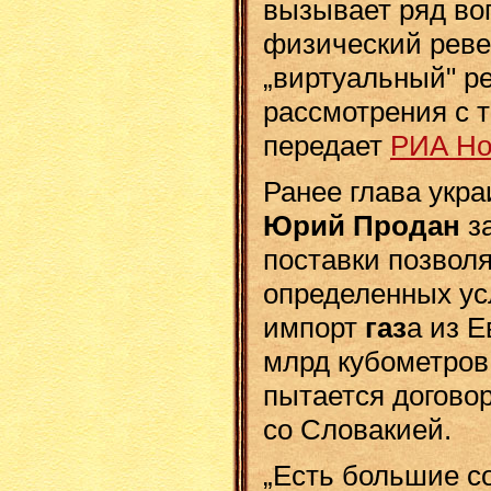
вызывает ряд воп
физический реве
„виртуальный" р
рассмотрения с т
передает
РИА Но
Ранее глава укра
Юрий Продан
за
поставки позволя
определенных ус
импорт
газ
а из 
млрд кубометров
пытается догово
со Словакией.
„Есть большие 