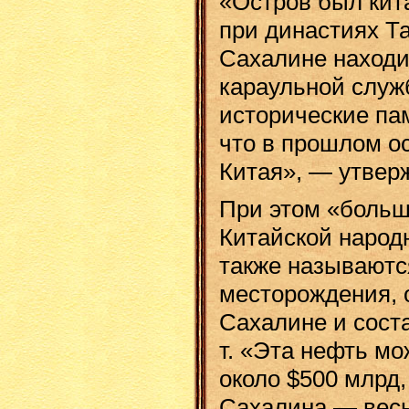
«Остров был кит
при династиях Т
Сахалине наход
караульной служ
исторические па
что в прошлом о
Китая», — утверж
При этом «больш
Китайской народ
также называют
месторождения, 
Сахалине и сост
т. «Эта нефть мо
около $500 млрд,
Сахалина — вес