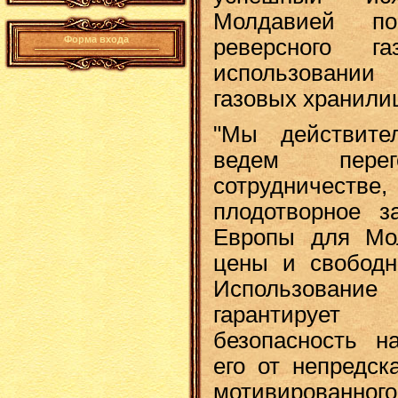
Молдавией по
Форма входа
реверсного 
использовании 
газовых хранили
"Мы действите
ведем пере
сотрудничест
плодотворное за
Европы для Мо
цены и свободн
Использование
гарантируе
безопасность н
его от непредск
мотивированного