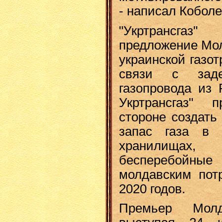
- написал Коболе
"Укртрансгаз
предложение Мол
украинской газо
связи с заде
газопровода из 
Укртрансгаз" 
стороне создать
запас газа в 
хранилищах,
бесперебойн
молдавским пот
2020 годов.
Премьер Мол