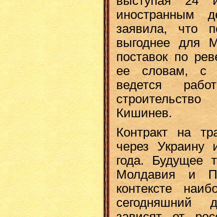
выступая 24 
иностранным д
заявила, что п
выгоднее для М
поставок по рев
ее словам, с 
ведется рабо
строительств
Кишинев.
Контракт на тра
через Украину и
года. Будущее т
Молдавия и П
контексте наиб
сегодняшний 
зависят от росс