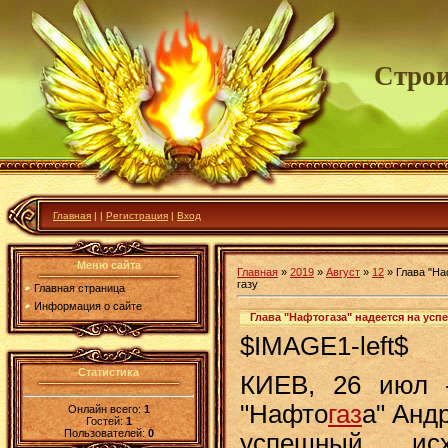
Строи
Главная
|
|
Регистрация
|
Вход
Меню сайта
Главная
»
2019
»
Август
»
12
» Глава "На
газу
Главная страница
Информация о сайте
Глава "Нафтогаза" надеется на усп
$IMAGE1-left$
Статистика
КИЕВ, 26 июл 
"Нафто
газ
а" Анд
Онлайн всего:
1
Гостей:
1
Пользователей:
0
успешный ис