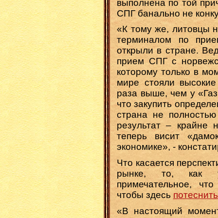
выполнена по той при
СПГ банально не конк
«К тому же, литовцы н
терминалом по прие
открыли в стране. Ве
прием СПГ с норвежск
которому только в мом
мире стояли высокие
раза выше, чем у «Газ
что закупить определе
страна не полностью 
результат – крайне н
теперь висит «дамо
экономике», - констат
Что касается перспек
рынке, то, как 
примечательное, что
чтобы здесь
потеснит
«В настоящий момент