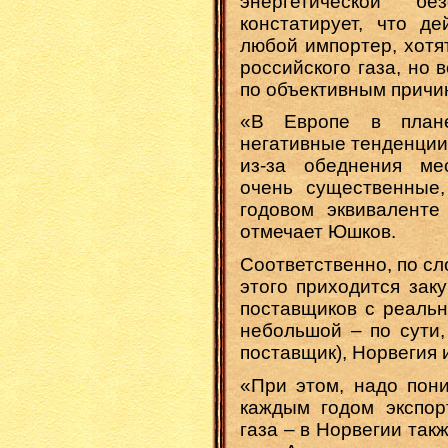
энергетической б
констатирует, что де
любой импортер, хотя
российского газа, но 
по объективным причи
«В Европе в плане
негативные тенденции
из-за обеднения ме
очень существенные,
годовом эквиваленте
отмечает Юшков.
Соответственно, по с
этого приходится зак
поставщиков с реальн
небольшой – по сути,
поставщик), Норвегия 
«При этом, надо пони
каждым годом экспо
газа – в Норвегии так