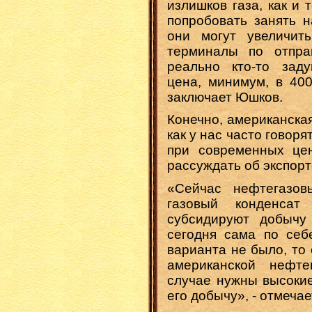
излишков газа, как и
попробовать занять н
они могут увеличит
терминалы по отпра
реально кто-то зад
цена, минимум, в 400
заключает Юшков.
Конечно, американска
как у нас часто говоря
при современных це
рассуждать об экспорт
«Сейчас нефтегазо
газовый конденса
субсидируют добычу 
сегодня сама по себ
варианта не было, то
американской нефт
случае нужны высокие
его добычу», - отмеча