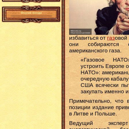
Форма входа
избавиться от
газ
овой 
они собираются 
американского газа.
«Газовое НАТО
устроить Европе 
НАТО»: американц
очередную кабалу
США всячески пыт
закупать именно и
Примечательно, что 
позиции издание прив
в Литве и Польше.
Ведущий экспер