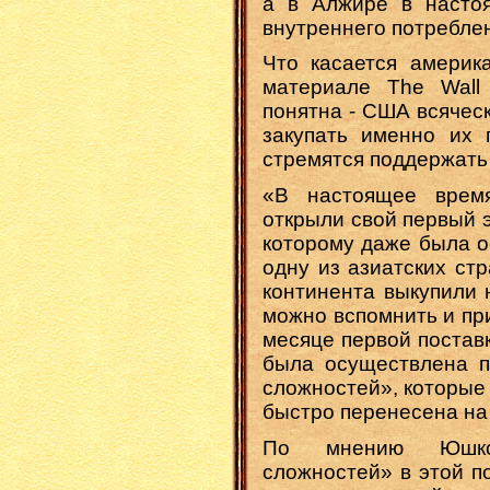
а в Алжире в насто
внутреннего потребле
Что касается америк
материале The Wall 
понятна - США всячес
закупать именно их г
стремятся поддержать
«В настоящее время
открыли свой первый 
которому даже была о
одну из азиатских стр
континента выкупили 
можно вспомнить и пр
месяце первой постав
была осуществлена п
сложностей», которые 
быстро перенесена на 
По мнению Юшков
сложностей» в этой п