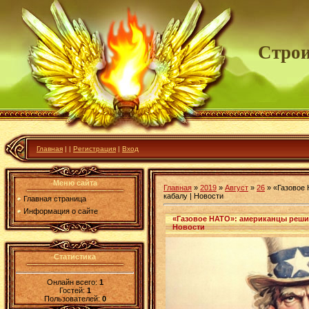
Строи
Главная
|
|
Регистрация
|
Вход
Меню сайта
Главная
»
2019
»
Август
»
26
» «Газовое
кабалу | Новости
Главная страница
Информация о сайте
«Газовое НАТО»: американцы решил
Новости
Статистика
Онлайн всего:
1
Гостей:
1
Пользователей:
0