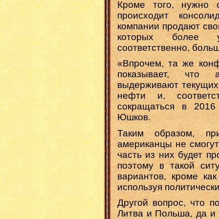
Кроме того, нужно 
происходит консол
компании продают сво
которых более у
соответственно, больш
«Впрочем, та же кон
показывает, что 
выдерживают текущих 
нефти и, соответс
сокращаться в 2016
Юшков.
Таким образом, п
американцы не смогут
часть из них будет п
поэтому в такой сит
вариантов, кроме как
используя политическ
Другой вопрос, что п
Литва и Польша, да и 