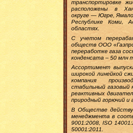
транспортировке жи
расположены в Хан
округе — Югре, Ямало
Республике Коми, А
областях.
С учетом перераба
обществ ООО «Газпр
переработке газа сост
конденсата – 50 млн 
Ассортимент выпуск
широкой линейкой сжи
компания произв
стабильный газовый 
реактивных двигателе
природный горючий и 
В Обществе действу
менеджмента в соот
9001:2008, ISO 14001
50001:2011.