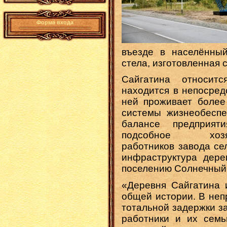
Форма входа
въезде в населённый
стела, изготовленная 
Сайгатина относит
находится в непосред
ней проживает более 
системы жизнеобеспе
балансе предприят
подсобное хозя
работников завода се
инфраструктура дере
поселению Солнечный
«Деревня Сайгатина 
общей истории. В неп
тотальной задержки за
работники и их сем