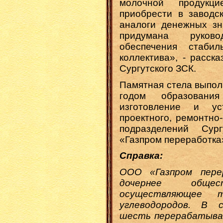
молочной продукц
приобрести в заводс
аналоги денежных зн
придумана руков
обеспечения стабил
коллектива», - расск
Сургутского ЗСК.
Памятная стела выпол
годом образования
изготовление и ус
проектного, ремонтно
подразделений Сур
«Газпром переработка
Справка:
ООО «Газпром пере
дочернее обще
осуществляющее 
углеводородов. В 
шесть перерабатываю