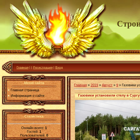
Строи
Главная
|
|
Регистрация
|
Вход
Меню сайта
Главная
»
2019
»
Август
»
9
» Газовики у
Главная страница
Газовики установили стелу в Сург
Информация о сайте
Статистика
Онлайн всего:
1
Гостей:
1
Пользователей:
0