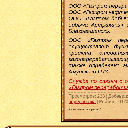
ООО «Газпром перера
ООО «Газпром нефте
ООО «Газпром добыч
добыча Астрахань» 
Благовещенск».
ООО «Газпром пер
осуществляет функ
проекта строител
газоперерабатывающ
также определено э
Амурского ГПЗ.
Служба по связям с
«Газпром переработк
Просмотров
: 228 |
Добавил
переработка
|
Рейтинг
:
0.0
/
Всего комментариев
:
0