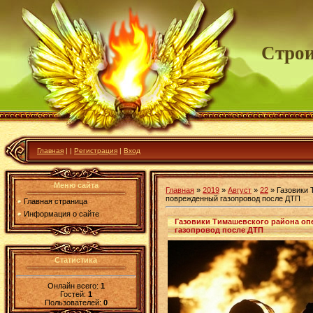
Строи
Главная
|
|
Регистрация
|
Вход
Меню сайта
Главная
»
2019
»
Август
»
22
» Газовики 
поврежденный газопровод после ДТП
Главная страница
Информация о сайте
Газовики Тимашевского района о
газопровод после ДТП
Статистика
Онлайн всего:
1
Гостей:
1
Пользователей:
0