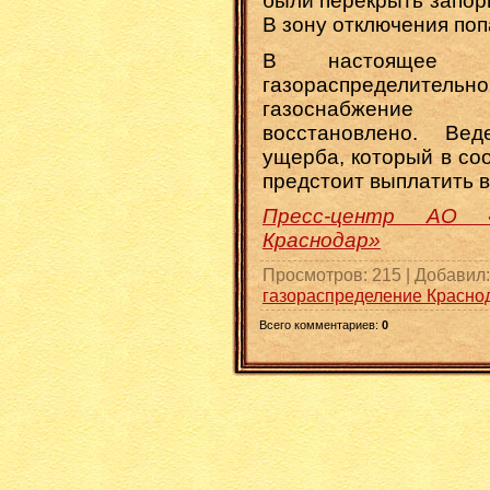
были перекрыть запор
В зону отключения поп
В настоящее в
газораспределит
газоснабжение п
восстановлено. Вед
ущерба, который в со
предстоит выплатить 
Пресс-центр AO «Г
Краснодар»
Просмотров
: 215 |
Добавил
газораспределение Красно
Всего комментариев
:
0