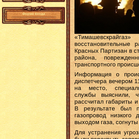
Форма входа
«Тимашевскрайга
восстановительные р
Красных Партизан в с
района, поврежден
транспортного происш
Информация о проис
диспетчера вечером 1
на место, специали
службы выяснили, ч
рассчитал габариты и
В результате был п
газопровод низкого
выходом газа, согнуты
Для устранения угро