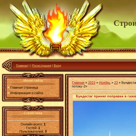
Строи
Главная
|
|
Регистрация
|
Вход
Меню сайта
Главная
»
2019
»
Ноябрь
»
23
» Бундеста
потоку-2»
Главная страница
Информация о сайте
Бундестаг принял поправки в газо
Статистика
Онлайн всего:
1
Гостей:
1
Пользователей:
0