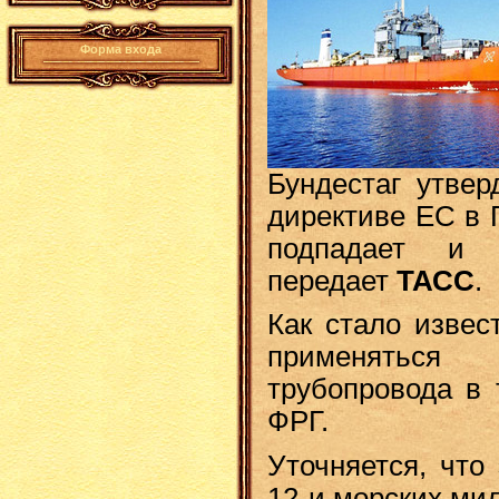
Форма входа
Бундестаг утве
директиве ЕС в 
подпадает и 
передает
ТАСС
.
Как стало извес
применятьс
трубопровода в 
ФРГ.
Уточняется, что
12-и морских мил