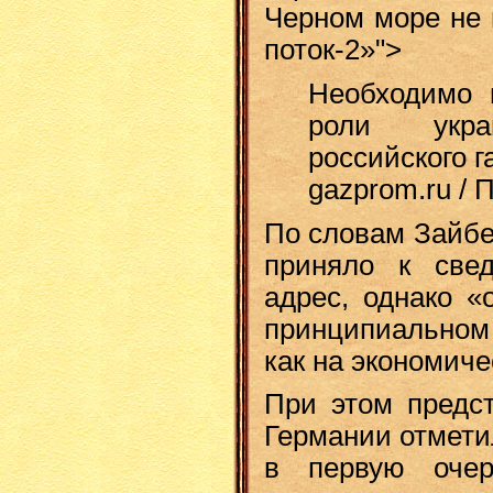
Черном море не 
поток-2»">
Необходимо 
роли украи
российского г
gazprom.ru /
По словам Зайбе
приняло к све
адрес, однако «
принципиальном 
как на экономиче
При этом предст
Германии отмети
в первую очер