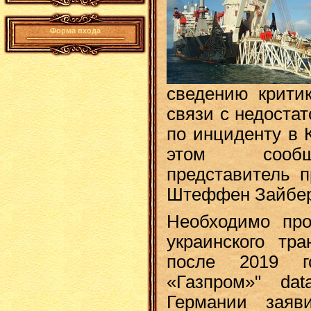
Форма входа
сведению критик
связи с недоста
по инциденту в 
этом сообщ
представитель п
Штеффен Зайбер
Необходимо про
украинского тр
после 2019 го
«Газпром»" data
Германии заяв