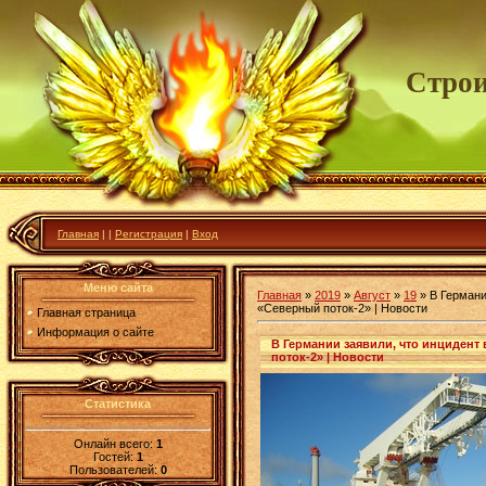
Строи
Главная
|
|
Регистрация
|
Вход
Меню сайта
Главная
»
2019
»
Август
»
19
» В Германи
«Северный поток-2» | Новости
Главная страница
Информация о сайте
В Германии заявили, что инцидент
поток-2» | Новости
Статистика
Онлайн всего:
1
Гостей:
1
Пользователей:
0