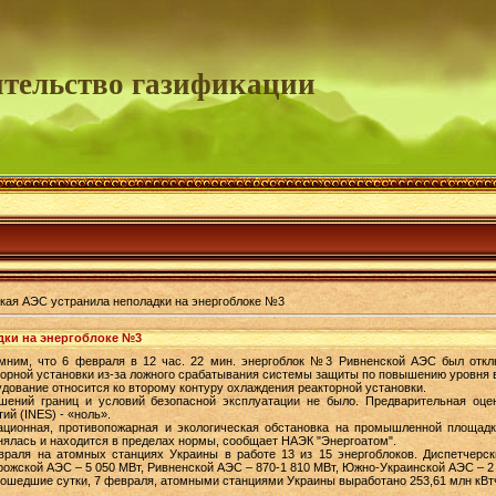
тельство газификации
кая АЭС устранила неполадки на энергоблоке №3
дки на энергоблоке №3
мним, что 6 февраля в 12 час. 22 мин. энергоблок №3 Ривненской АЭС был откл
торной установки из-за ложного срабатывания системы защиты по повышению уровня в
дование относится ко второму контуру охлаждения реакторной установки.
шений границ и условий безопасной эксплуатации не было. Предварительная оц
ий (INES) - «ноль».
ационная, противопожарная и экологическая обстановка на промышленной площад
нялась и находится в пределах нормы, сообщает НАЭК "Энергоатом".
враля на атомных станциях Украины в работе 13 из 15 энергоблоков. Диспетчерск
ожской АЭС – 5 050 МВт, Ривненской АЭС – 870-1 810 МВт, Южно-Украинской АЭС – 2 
рошедшие сутки, 7 февраля, атомными станциями Украины выработано 253,61 млн кВтч