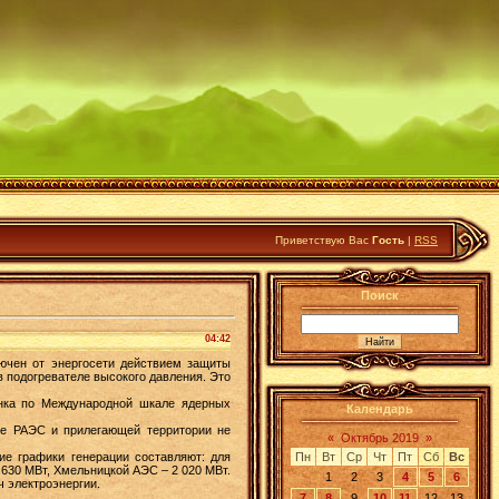
Приветствую Вас
Гость
|
RSS
Поиск
04:42
ючен от энергосети действием защиты
 подогревателе высокого давления. Это
енка по Международной шкале ядерных
Календарь
ке РАЭС и прилегающей территории не
«
Октябрь 2019
»
ие графики генерации составляют: для
Пн
Вт
Ср
Чт
Пт
Сб
Вс
630 МВт, Хмельницкой АЭС – 2 020 МВт.
1
2
3
4
5
6
 электроэнергии.
7
8
9
10
11
12
13