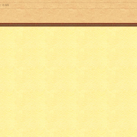
г
:
0.0
/
0