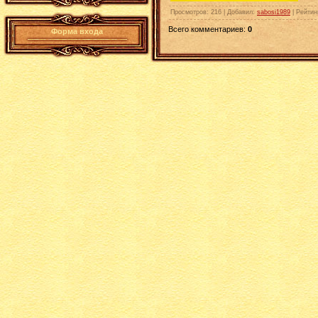
Просмотров
: 216 |
Добавил
:
sabosi1989
|
Рейтин
Всего комментариев
:
0
Форма входа