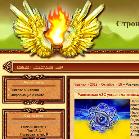
Строи
Главная
|
|
Регистрация
|
Вход
Меню сайта
Главная
»
2019
»
Октябрь
»
18
» Ривненс
Главная страница
Ривненская АЭС устранила непола
Информация о сайте
Напо
реак
обору
Нару
Статистика
событ
Ради
изме
Онлайн всего:
1
8 фе
Гостей:
1
Запор
Пользователей:
0
За п