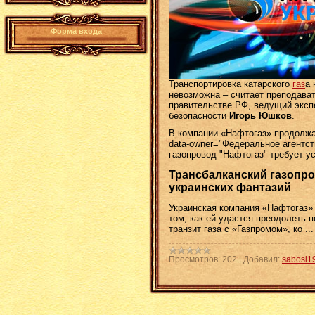
Форма входа
Транспортировка катарского
газ
а 
невозможна – считает преподава
правительстве РФ, ведущий эксп
безопасности
Игорь Юшков
.
В компании «Нафтогаз» продолжаю
data-owner="Федеральное агентс
газопровод "Нафтогаз" требует у
Трансбалканский газопро
украинских фантазий
Украинская компания «Нафтогаз»
том, как ей удастся преодолеть 
транзит газа с «Газпромом», ко
..
Просмотров:
202
|
Добавил:
sabosi1