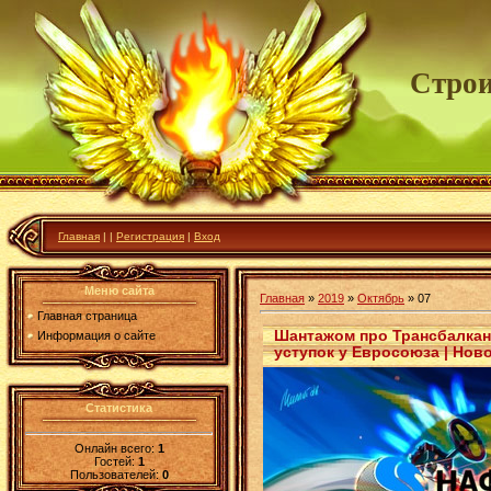
Строи
Главная
|
|
Регистрация
|
Вход
Меню сайта
Главная
»
2019
»
Октябрь
»
07
Главная страница
Шантажом про Трансбалкан
Информация о сайте
уступок у Евросоюза | Нов
Статистика
Онлайн всего:
1
Гостей:
1
Пользователей:
0