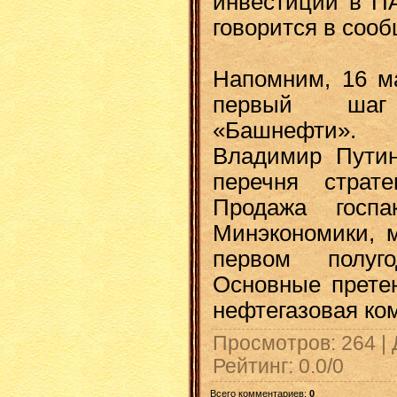
инвестиций в П
говорится в соо
Напомним, 16 ма
первый шаг
«Башнефти».
Владимир Пути
перечня страте
Продажа госпа
Минэкономики, м
первом полуг
Основные прете
нефтегазовая ко
Просмотров
: 264 |
Рейтинг
:
0.0
/
0
Всего комментариев
:
0