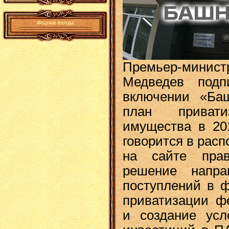
Форма входа
Премьер-мини
Медведев подп
включении «Ба
план привати
имущества в 201
говорится в рас
на сайте прав
решение напра
поступлений в 
приватизации ф
и создание усл