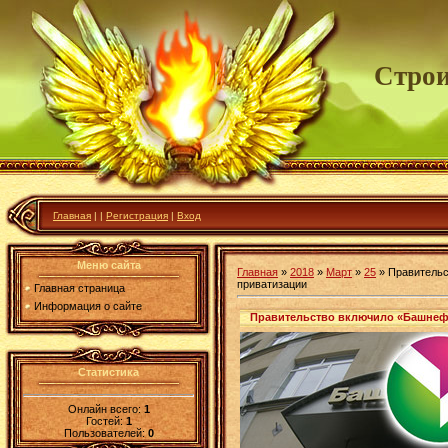
Строи
Главная
|
|
Регистрация
|
Вход
Меню сайта
Главная
»
2018
»
Март
»
25
» Правительс
приватизации
Главная страница
Информация о сайте
Правительство включило «Башнеф
Статистика
Онлайн всего:
1
Гостей:
1
Пользователей:
0