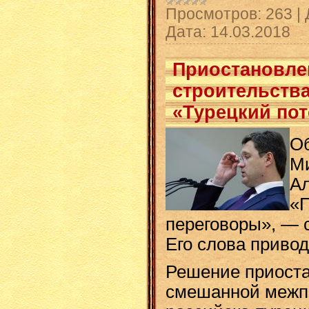
Просмотров:
263
|
Дата:
14.03.2018
Приостановле
строительства
«Турецкий пот
О
Ми
Ал
«
переговоры», — с
Его слова приво
Решение приоста
смешанной межп