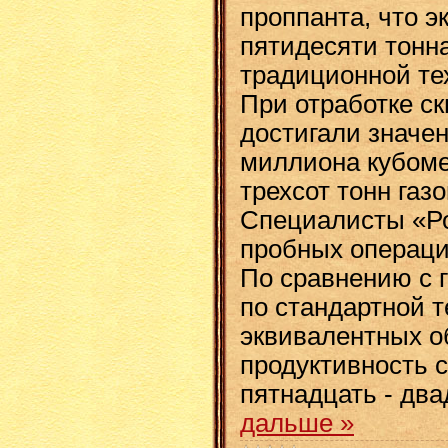
проппанта, что э
пятидесяти тонна
традиционной те
При отработке с
достигали значен
миллиона кубоме
трехсот тонн газ
Специалисты «Р
пробных операций
По сравнению с 
по стандартной т
эквивалентных о
продуктивность 
пятнадцать - дв
дальше »