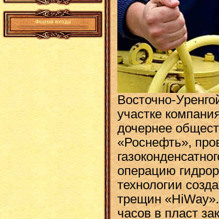
Форма входа
Восточно-Уренго
участке компани
дочернее общес
«Роснефть», про
газоконденсатно
операцию гидрор
технологии созд
трещин «HiWay».
часов в пласт за