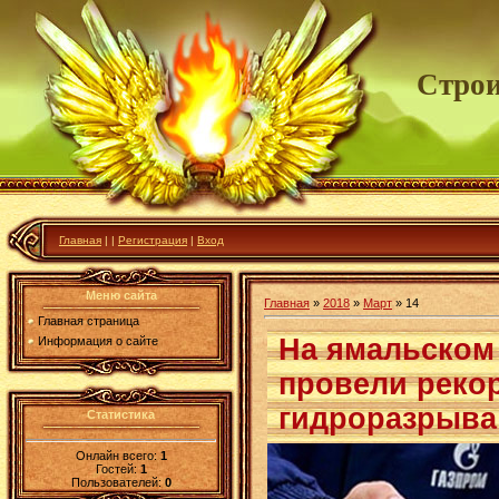
Строи
Главная
|
|
Регистрация
|
Вход
Меню сайта
Главная
»
2018
»
Март
»
14
Главная страница
На ямальском
Информация о сайте
провели реко
гидроразрыва
Статистика
Онлайн всего:
1
Гостей:
1
Пользователей:
0