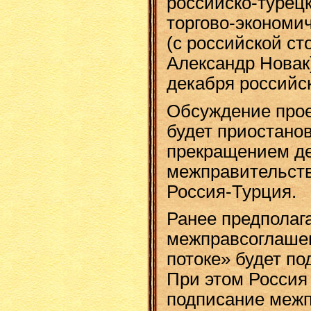
российско-турец
торгово-экономи
(с российской ст
Александр Новак
декабря российс
Обсуждение прое
будет приостанов
прекращением д
межправительст
Россия-Турция.
Ранее предполага
межправсоглаше
потоке» будет по
При этом Россия
подписание межп