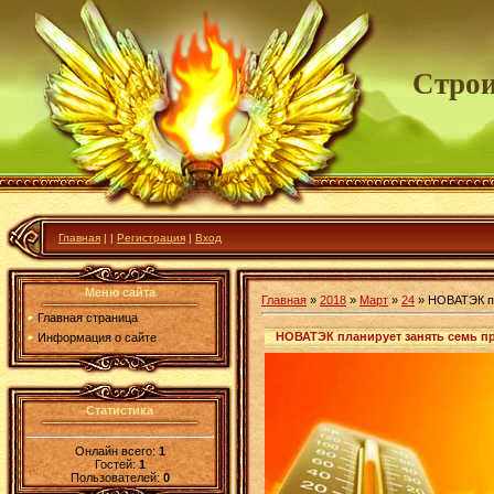
Строи
Главная
|
|
Регистрация
|
Вход
Меню сайта
Главная
»
2018
»
Март
»
24
» НОВАТЭК пл
Главная страница
НОВАТЭК планирует занять семь пр
Информация о сайте
Статистика
Онлайн всего:
1
Гостей:
1
Пользователей:
0