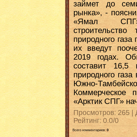
займет до сем
рынка», - поясн
«Ямал СПГ»
строительство
природного газа 
их введут пооч
2019 годах. О
составит 16,5 
природного газа 
Южно-Тамбейс
Коммерческое п
«Арктик СПГ» нач
Просмотров
: 265 |
Рейтинг
:
0.0
/
0
Всего комментариев
:
0