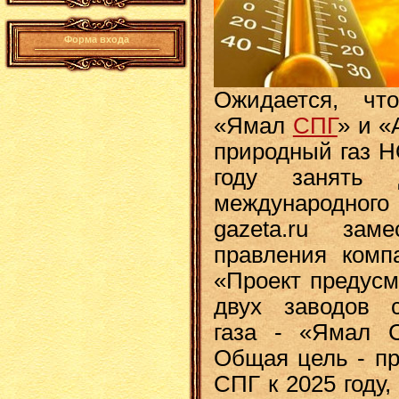
Форма входа
Ожидается, чт
«Ямал
СПГ
» и 
природный газ Н
году занять 
международног
gazeta.ru заме
правления комп
«Проект предусм
двух заводов с
газа - «Ямал 
Общая цель - пр
СПГ к 2025 году,