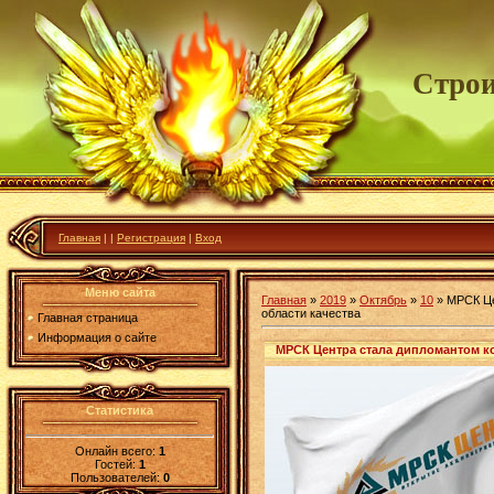
Строи
Главная
|
|
Регистрация
|
Вход
Меню сайта
Главная
»
2019
»
Октябрь
»
10
» МРСК Це
области качества
Главная страница
Информация о сайте
МРСК Центра стала дипломантом ко
Статистика
Онлайн всего:
1
Гостей:
1
Пользователей:
0