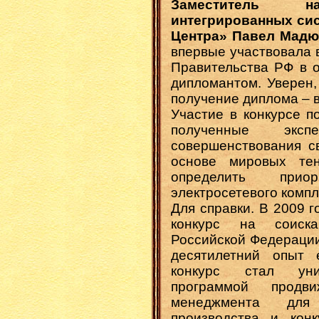
Заместитель на
интегрированных си
Центра» Павел Мадю
впервые участвовала 
Правительства РФ в о
дипломантом. Уверен, 
получение диплома – 
Участие в конкурсе п
полученные эксп
совершенствования с
основе мировых тен
определить прио
электросетевого компл
Для справки. В 2009 
конкурс на соиска
Российской Федерации
десятилетний опыт 
конкурс стал уни
программой продв
менеджмента для
производства и конк