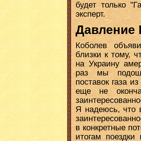
будет только "Г
эксперт.
Давление
Коболев объяв
близки к тому, 
на Украину амер
раз мы подош
поставок газа и
еще не оконча
заинтересованнос
Я надеюсь, что 
заинтересованн
в конкретные пото
итогам поездки