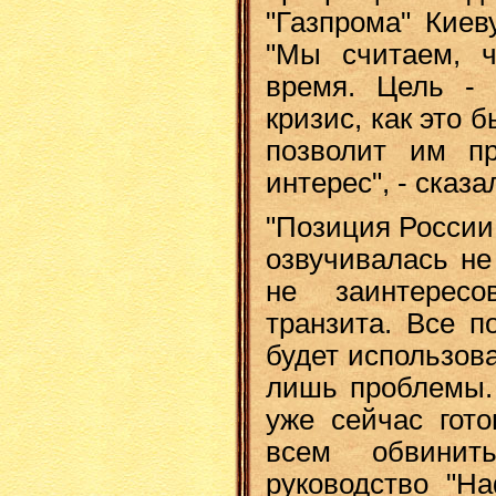
"Газпрома" Киев
"Мы считаем, ч
время. Цель - 
кризис, как это б
позволит им пр
интерес", - сказа
"Позиция России
озвучивалась не
не заинтерес
транзита. Все п
будет использов
лишь проблемы. 
уже сейчас гото
всем обвинит
руководство "На