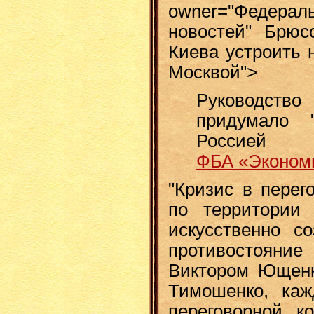
owner="Феде
новостей" Брюс
Киева устроить 
Москвой">
Руководство
придумало 
Россией
ФБА «Экономи
"Кризис в перег
по территории
искусственно с
противостояни
Виктором Ющен
Тимошенко, каж
переговорной к