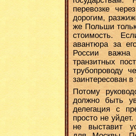
государствам.
перевозке чере
дорогим, разжиж
же Польши тольк
стоимость. Ес
авантюра за его
России важна
транзитных пост
трубопроводу че
заинтересован в 
Потому руковод
должно быть ув
делегация с пр
просто не уйдет.
не выставит у
для Москвы. П