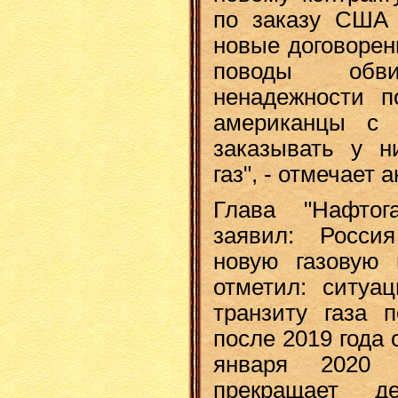
по заказу США 
новые договорен
поводы обв
ненадежности п
американцы с 
заказывать у н
газ", - отмечает 
Глава "Нафтог
заявил: Росси
новую газовую 
отметил: ситуац
транзиту газа 
после 2019 года 
января 2020 
прекращает д