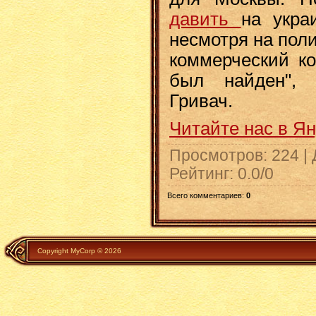
давить
на укра
несмотря на пол
коммерческий к
был найден", 
Гривач.
Читайте нас в Я
Просмотров
: 224 |
Рейтинг
:
0.0
/
0
Всего комментариев
:
0
Copyright MyCorp © 2026