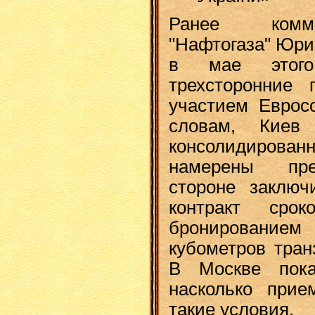
Ранее комме
"Нафтогаза" Юри
в мае этого
трехсторонние 
участием Еврос
словам, Киев
консолидиро
намерены пре
стороне заключ
контракт ср
бронирование
кубометров тран
В Москве пока
насколько прие
такие условия.