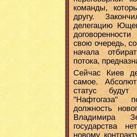
команды, котор
другу. Закон
делегацию Ющен
договоренности
свою очередь, со
начала отбира
потока, предназн
Сейчас Киев д
самое. Абсолют
статус будут
"Нафтогаза" 
должность ново
Владимира Зе
государства н
новому контракт