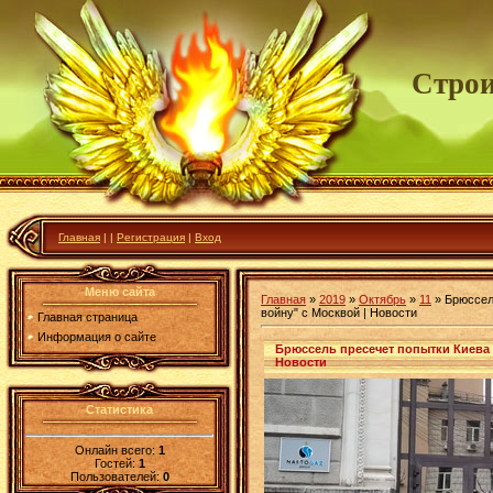
Строи
Главная
|
|
Регистрация
|
Вход
Меню сайта
Главная
»
2019
»
Октябрь
»
11
» Брюссел
войну" с Москвой | Новости
Главная страница
Информация о сайте
Брюссель пресечет попытки Киева 
Новости
Статистика
Онлайн всего:
1
Гостей:
1
Пользователей:
0