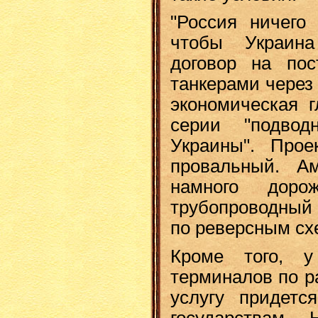
"Россия ничего 
чтобы Украин
договор на пос
танкерами через 
экономическая г
серии "подво
Украины". Прое
провальный. Ам
намного доро
трубопроводный
по реверсным сх
Кроме того, 
терминалов по р
услугу придетс