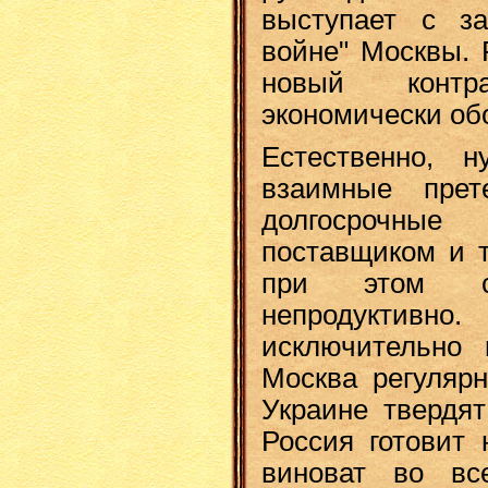
выступает с за
войне" Москвы. 
новый конт
экономически об
Естественно, н
взаимные прет
долгосрочны
поставщиком и т
при этом су
непродуктивн
исключительно 
Москва регулярн
Украине твердят
Россия готовит 
виноват во вс