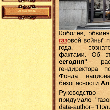
Форма входа
Коболев, обвиня
газ
овой войны" п
года, сознат
фактами. Об 
сегодня"
расск
гендиректора 
Фонда национа
безопасности
Ал
Руководство 
придумало "газо
data-author="П