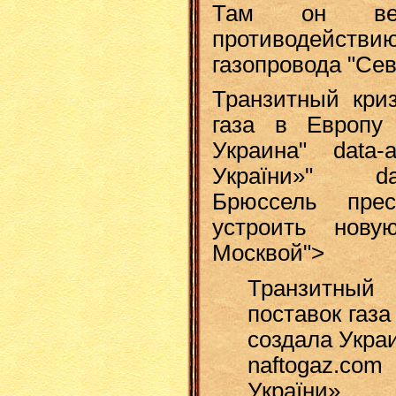
Там он вел
противодейст
газопровода "Сев
Транзитный криз
газа в Европу
Украина" data-
України»" data
Брюссель пре
устроить нову
Москвой">
Транзитный
поставок газа
создала Укра
naftogaz.co
України»