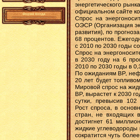
энергетического рынк
официальном сайте ко
Форма входа
Спрос на энергоносит
ОЭСР (Организация эк
развития), по прогноза
68 процентов. Ежегод
с 2010 по 2030 годы со
Спрос на энергоносит
в 2030 году на 6 про
2010 по 2030 годы в 0,
По ожиданиям BP, неф
20 лет будет топливо
Мировой спрос на жид
BP, вырастет к 2030 г
сутки, превысив 102
Рост спроса, в основ
стран, не входящих в
достигнет 61 миллион
жидкие углеводороды 
сократится чуть боле