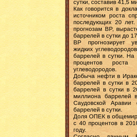
сутки, составив 41,5 м
Как говорится в докл
источником роста сп
последующих 20 лет.
прогнозам BP, выраст
баррелей в сутки до 1
BP прогнозирует у
жидких углеводородов
баррелей в сутки. На
процентов роста 
углеводородов.
Добыча нефти в Ираке
баррелей в сутки в 2
баррелей в сутки в 2
миллиона баррелей в
Саудовской Аравии 
баррелей в сутки.
Доля ОПЕК в общемир
с 40 процентов в 201
году.
Согласно данным 