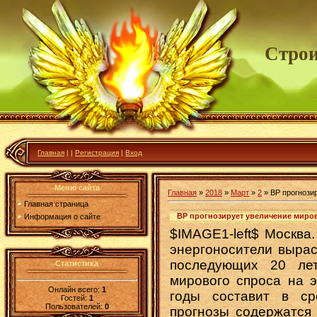
Строи
Главная
|
|
Регистрация
|
Вход
Меню сайта
Главная
»
2018
»
Март
»
2
» BP прогнози
Главная страница
BP прогнозирует увеличение миров
Информация о сайте
$IMAGE1-left$ Москва
энергоносители вырас
последующих 20 ле
Статистика
мирового спроса на э
Онлайн всего:
1
годы составит в с
Гостей:
1
Пользователей:
0
прогнозы содержатся 