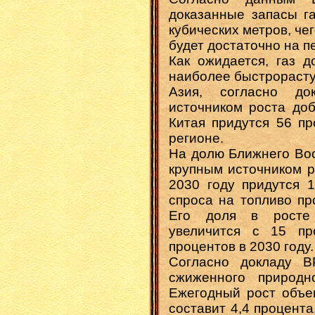
доказанные запасы га
кубических метров, ч
будет достаточно на пе
Как ожидается, газ д
наиболее быстрораст
Азия, согласно до
источником роста доб
Китая придутся 56 пр
регионе.
На долю Ближнего Вос
крупным источником р
2030 году придутся 
спроса на топливо пр
Его доля в росте
увеличится с 15 п
процентов в 2030 году.
Согласно докладу B
сжиженного природн
Ежегодный рост объе
составит 4,4 процента