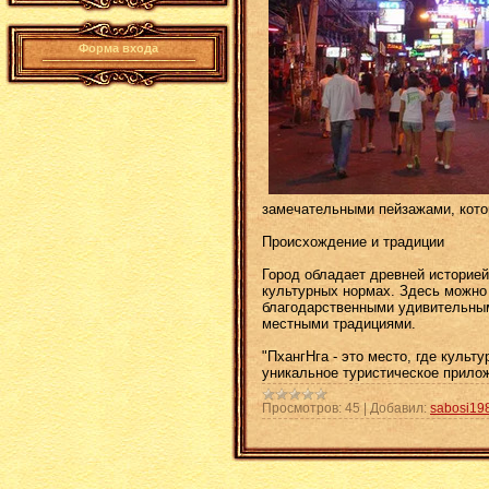
Форма входа
замечательными пейзажами, кото
Происхождение и традиции
Город обладает древней историей,
культурных нормах. Здесь можно
благодарственными удивительным
местными традициями.
"ПхангНга - это место, где культ
уникальное туристическое прилож
Просмотров:
45
|
Добавил:
sabosi19