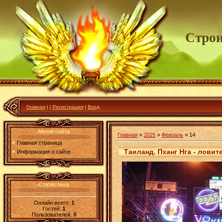
Строи
Главная
|
|
Регистрация
|
Вход
Меню сайта
Главная
»
2025
»
Февраль
»
14
Главная страница
Таиланд. Пханг Нга - лови
Информация о сайте
Статистика
Онлайн всего:
1
Гостей:
1
Пользователей:
0