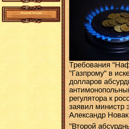
Форма входа
Требования "На
"Газпрому" в иск
долларов абсурдн
антимонопольный
регулятора к рос
заявил министр 
Александр Новак
"Второй абсурдн