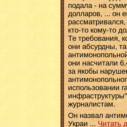
подала - на сум
долларов, ​​​... о
рассматривался, 
кто-то кому-то д
Те требования, к
они абсурдны, та
антимонопольной
они насчитали 6
за якобы наруше
антимонопольног
использовании г
инфраструктуры",
журналистам.
Он назвал антим
Украи
...
Читать 