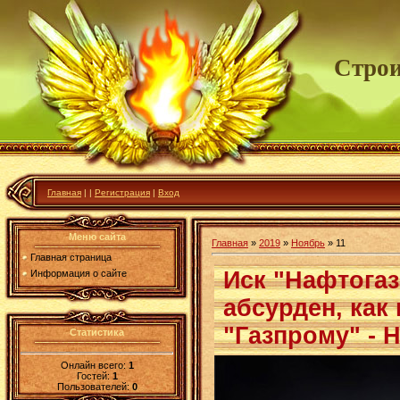
Строи
Главная
|
|
Регистрация
|
Вход
Меню сайта
Главная
»
2019
»
Ноябрь
»
11
Главная страница
Иск "Нафтогаз
Информация о сайте
абсурден, как
"Газпрому" - 
Статистика
Онлайн всего:
1
Гостей:
1
Пользователей:
0