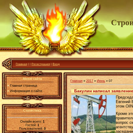
Строи
Главная
|
|
Регистрация
|
Вход
Меню сайта
Главная
»
2017
»
Июнь
»
07
Главная страница
Бакулин написал заявление 
Информация о сайте
Председа
Евгений 
этом Oil
Статистика
Кроме эт
правител
Онлайн всего:
1
вопрос с
Гостей:
1
агентств
Пользователей:
0
заседани