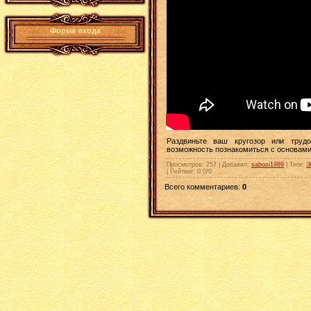
Форма входа
Раздвиньте ваш кругозор или труд
возможность познакомиться с основами
Просмотров
: 257 |
Добавил
:
sabosi1989
|
Теги
:
Э
|
Рейтинг
:
0.0
/
0
Всего комментариев
:
0