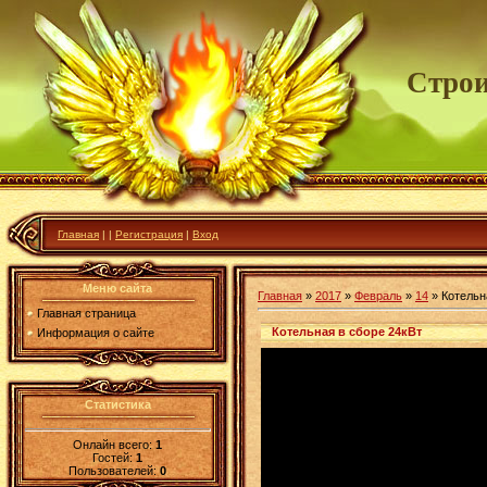
Строи
Главная
|
|
Регистрация
|
Вход
Меню сайта
Главная
»
2017
»
Февраль
»
14
» Котельн
Главная страница
Котельная в сборе 24кВт
Информация о сайте
Статистика
Онлайн всего:
1
Гостей:
1
Пользователей:
0