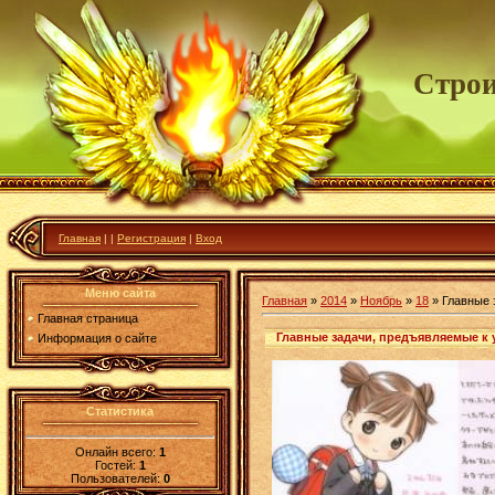
Строи
Главная
|
|
Регистрация
|
Вход
Меню сайта
Главная
»
2014
»
Ноябрь
»
18
» Главные 
Главная страница
Главные задачи, предъявляемые к 
Информация о сайте
Статистика
Онлайн всего:
1
Гостей:
1
Пользователей:
0